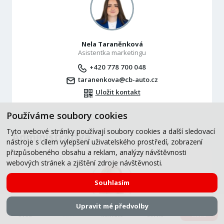
Nela Taraněnková
Asistentka marketingu
+420 778 700 048
taranenkova@cb-auto.cz
Uložit kontakt
Používáme soubory cookies
Tyto webové stránky používají soubory cookies a další sledovací
Administrativa
nástroje s cílem vylepšení uživatelského prostředí, zobrazení
přizpůsobeného obsahu a reklam, analýzy návštěvnosti
webových stránek a zjištění zdroje návštěvnosti.
Souhlasím
Upravit mé předvolby
Úvod
Zpět
Kontakt
Servis
Menu
Alena Novotná