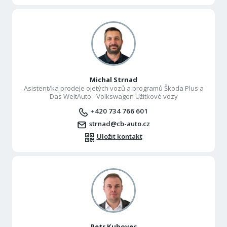
Michal Strnad
Asistent/ka prodeje ojetých vozů a programů Škoda Plus a
Das WeltAuto - Volkswagen Užitkové vozy
+420 734 766 601
strnad@cb-auto.cz
Uložit kontakt
Petr Kubovec