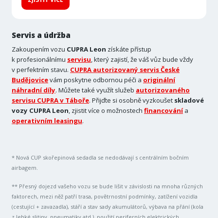
Servis a údržba
Zakoupením vozu
CUPRA Leon
získáte přístup
k profesionálnímu
servisu
, který zajistí, že váš vůz bude vždy
v perfektním stavu.
CUPRA autorizovaný servis České
Budějovice
vám poskytne odbornou péči a
originální
náhradní díly
. Můžete také využít služeb
autorizovaného
servisu CUPRA v Táboře
. Přijďte si osobně vyzkoušet
skladové
vozy
CUPRA Leon
, zjistit více o možnostech
financování
a
operativním leasingu
.
* Nová CUP skořepinová sedadla se nedodávají s centrálním bočním
airbagem.
** Přesný dojezd vašeho vozu se bude lišit v závislosti na mnoha různých
faktorech, mezi něž patří trasa, povětrnostní podmínky, zatížení vozidla
(cestující + zavazadla), stáří a stav sady akumulátorů, výbava na přání (kola
z lehké slitiny, pneumatiky atd.), použití periferních elektrických