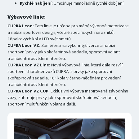
Rychlé nabíjení:
Umožňuje mimořádně rychlé dobíjení
Výbavové linie:
CUPRA Leon:
Tato linie je určena pro méně výkonné motorizace
a nabízí sportovní design, včetně specifických nárazníků,
18palcových kol a LED světlometů.
CUPRA Leon VZ:
Zaměřena na výkonnější verze a nabízí
sportovní prvky jako skořepinová sedadla, sportovní volant
a ambientní osvětlení interiéru.
CUPRA Leon VZ Line:
Nová výbavová linie, která dále rozvíjí
sportovní charakter vozů CUPRA, s prvky jako sportovní
skořepinová sedadla, 18" kola v černo-měděném provedení
a ambientní osvětlení interiéru.
CUPRA Leon VZ CUP:
Exkluzivní výbava inspirovaná závodními
vozy, zahrnuje prvky jako sportovní skořepinová sedadla,
sportovní multifunkční volant a další.