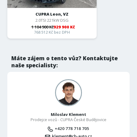
CUPRA Leon, VZ
2.0TSI 221kW DSG
1 104 900 Kč
929 900 Kč
768 512 Kč bez DPH
Máte zájem o tento vůz? Kontaktujte
naše specialisty:
Miloslav Klement
Prodejce vozů - CUPRA České Budějovice
+420 778 718 705
klement@cb-auto.cz