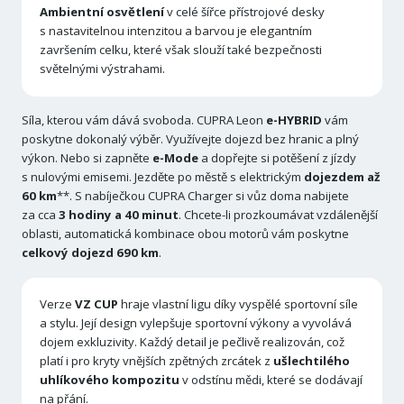
Ambientní osvětlení
v celé šířce přístrojové desky
s nastavitelnou intenzitou a barvou je elegantním
završením celku, které však slouží také bezpečnosti
světelnými výstrahami.
Síla, kterou vám dává svoboda. CUPRA Leon
e-HYBRID
vám
poskytne dokonalý výběr. Využívejte dojezd bez hranic a plný
výkon. Nebo si zapněte
e-Mode
a dopřejte si potěšení z jízdy
s nulovými emisemi. Jezděte po městě s elektrickým
dojezdem až
60 km
**. S nabíječkou CUPRA Charger si vůz doma nabijete
za cca
3 hodiny a 40 minut
. Chcete-li prozkoumávat vzdálenější
oblasti, automatická kombinace obou motorů vám poskytne
celkový dojezd 690 km
.
Verze
VZ CUP
hraje vlastní ligu díky vyspělé sportovní síle
a stylu. Její design vylepšuje sportovní výkony a vyvolává
dojem exkluzivity. Každý detail je pečlivě realizován, což
platí i pro kryty vnějších zpětných zrcátek z
ušlechtilého
uhlíkového kompozitu
v odstínu mědi, které se dodávají
na přání.