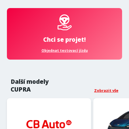
Chci se projet!
Objednat testovací jízdu
Další modely
CUPRA
Zobrazit vše