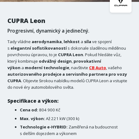
CUPRA Leon
Progresivní, dynamický a jedinečný.
Tady vládne
aerodynamika
,
lehkost
a
síla
ve spojení
s
elegantní
sofistikovaností
s dokonale sladěnou měděnou
povrchovou úpravou, to je
CUPRA Leon
. Pokud hledáte vůz,
který kombinuje
odvážný
design
,
provokativní
výkon
a
moderní
technologie
, navštivte
CB Auto
, vašeho
autorizovaného prodejce a servisního partnera pro vozy
CUPRA
. Objevte širokou nabídku modelů CUPRA Leon a vstupte
do nové éry automobilového světa.
Specifikace a výkon:
Cena od:
804 900 Kč
Max. výkon:
Až 221 kW (300 k)
Technologie e-HYBRID:
Zaměřená na budoucnost
s delším dojezdem a výkonem