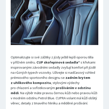
Optimalizujte si své zážitky z jízdy ještě lepší oporou těla
v příčném směru.
CUP skořepinová sedadla
* s křivkami
inspirovanými závodními sedadly zvyšují komfort při jízdě
na různých typech vozovky. Užívejte si nadčasový vzhled
prémiového sportovního designu se
zadním krytem
z uhlíkového kompozitu
, stylovými výdechy
pro chlazení a sofistikovaným
prošíváním v odstínu
mědi
. Na výběr máte pravou černou kůži nebo pravou kůži
v modrém odstínu Petrol Blue. CUPRA volant má kůží obšitý
věnec, detaily z tmavého hliníku a měděné prošívání.