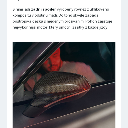
S nimi ladí
zadní spoiler
vyrobený rovněž z uhlíkového
kompozitu v odstínu mědi. Do toho skvěle zapadá
přístrojová deska s měděným prošíváním. Pohon zajišťuje
nejvýkonnější motor, který umocní zážitky z každé jízdy.