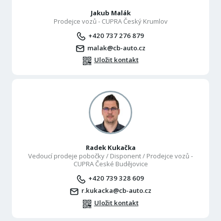
Jakub Malák
Prodejce vozů - CUPRA Český Krumlov
+420 737 276 879
malak@cb-auto.cz
Uložit kontakt
Radek Kukačka
Vedoucí prodeje pobočky / Disponent / Prodejce vozů -
CUPRA České Budějovice
+420 739 328 609
r.kukacka@cb-auto.cz
Uložit kontakt