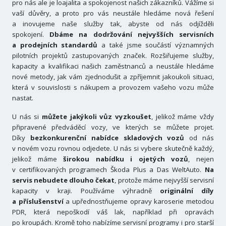
pro nás ale je loajalita a spokojenost našich zákazníků. Vážíme si
vaší důvěry, a proto pro vás neustále hledáme nová řešení
a inovujeme naše služby tak, abyste od nás odjížděli
spokojení.
Dbáme na dodržování nejvyšších servisních
a prodejních standardů
a také jsme součástí významných
pilotních projektů zastupovaných značek. Rozšiřujeme služby,
kapacity a kvalifikaci našich zaměstnanců a neustále hledáme
nové metody, jak vám zjednodušit a zpříjemnit jakoukoli situaci,
která v souvislosti s nákupem a provozem vašeho vozu může
nastat.
U nás si
můžete jakýkoli vůz vyzkoušet
, jelikož máme vždy
připravené předváděcí vozy, ve kterých se můžete projet.
Díky
bezkonkurenční nabídce skladových vozů
od nás
v novém vozu rovnou odjedete. U nás si vybere skutečně každý,
jelikož máme
širokou nabídku i ojetých vozů
, nejen
v certifikovaných programech Škoda Plus a Das WeltAuto.
Na
servis nebudete dlouho čekat
, protože máme nejvyšší servisní
kapacity v kraji. Používáme výhradně
originální díly
a příslušenství
a upřednostňujeme opravy karoserie metodou
PDR, která nepoškodí váš lak, například při opravách
po kroupách. Kromě toho nabízíme servisní programy i pro starší