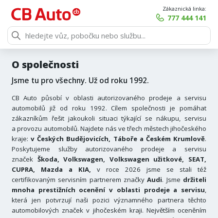
Zákaznická linka:
777 444 141
O společnosti
Jsme tu pro všechny. Už od roku 1992.
CB Auto působí v oblasti autorizovaného prodeje a servisu
automobilů již od roku 1992. Cílem společnosti je pomáhat
zákazníkům řešit jakoukoli situaci týkající se nákupu, servisu
a provozu automobilů. Najdete nás ve třech městech jihočeského
kraje:
v Českých Budějovicích, Táboře a Českém Krumlově
.
Poskytujeme služby autorizovaného prodeje a servisu
značek
Škoda, Volkswagen, Volkswagen užitkové, SEAT,
CUPRA, Mazda a KIA,
v roce 2026 jsme se stali též
certifikovaným servisním partnerem značky
Audi
. Jsme
držiteli
mnoha prestižních ocenění v oblasti prodeje a servisu
,
která jen potvrzují naši pozici významného partnera těchto
automobilových značek v jihočeském kraji. Největším oceněním