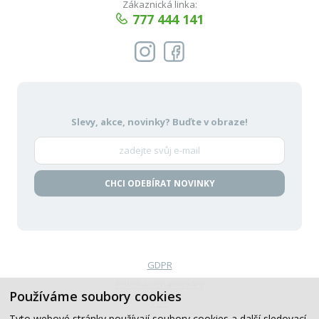
Zákaznická linka:
777 444 141
Slevy, akce, novinky?
Buďte v obraze!
CHCI ODEBÍRAT NOVINKY
GDPR
Politika oznamování
Používáme soubory cookies
VOP
Tyto webové stránky používají soubory cookies a další sledovací