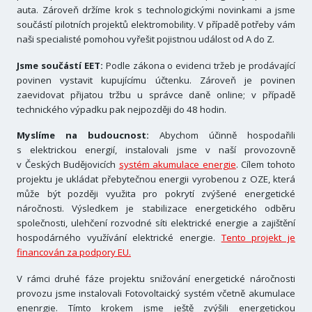
auta. Zároveň držíme krok s technologickými novinkami a jsme
součástí pilotních projektů elektromobility. V případě potřeby vám
naši specialisté pomohou vyřešit pojistnou událost od A do Z.
Jsme součástí EET:
Podle zákona o evidenci tržeb je prodávající
povinen vystavit kupujícímu účtenku. Zároveň je povinen
zaevidovat přijatou tržbu u správce daně online; v případě
technického výpadku pak nejpozději do 48 hodin.
Myslíme na budoucnost:
Abychom účinně hospodařili
s elektrickou energií, instalovali jsme v naší provozovně
v Českých Budějovicích
systém akumulace energie
. Cílem tohoto
projektu je ukládat přebytečnou energii vyrobenou z OZE, která
může být později využita pro pokrytí zvýšené energetické
náročnosti. Výsledkem je stabilizace energetického odběru
společnosti, ulehčení rozvodné síti elektrické energie a zajištění
hospodárného využívání elektrické energie.
Tento projekt je
financován za podpory EU.
V rámci druhé fáze projektu snižování energetické náročnosti
provozu jsme instalovali Fotovoltaický systém včetně akumulace
enenrgie. Tímto krokem jsme ještě zvýšili energetickou