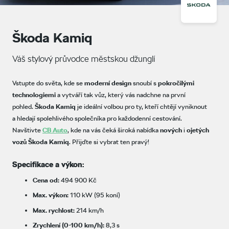
Škoda Kamiq
Váš stylový průvodce městskou džunglí
Vstupte do světa, kde se
moderní
design
snoubí s
pokročilými
technologiemi
a vytváří tak vůz, který vás nadchne na první
pohled.
Škoda Kamiq
je ideální volbou pro ty, kteří chtějí vyniknout
a hledají spolehlivého společníka pro každodenní cestování.
Navštivte
CB Auto
, kde na vás čeká široká nabídka
nových
i
ojetých
vozů
Škoda
Kamiq
. Přijďte si vybrat ten pravý!
Specifikace a výkon:
Cena od:
494 900 Kč
Max. výkon:
110 kW (95 koní)
Max. rychlost:
214 km/h
Zrychlení (0-100 km/h):
8,3 s