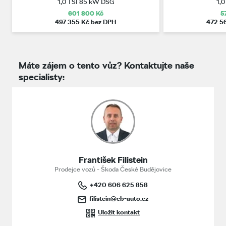
1,0 TSI 85 kW DSG
1,0
601 800 Kč
5
497 355 Kč bez DPH
472 5
Máte zájem o tento vůz? Kontaktujte naše
specialisty:
František Filistein
Prodejce vozů - Škoda České Budějovice
+420 606 625 858
filistein@cb-auto.cz
Uložit kontakt