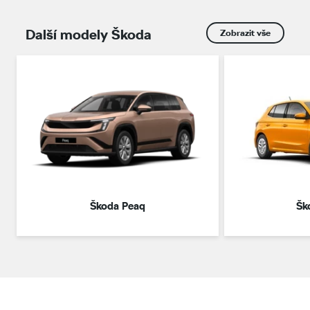
Další modely Škoda
Zobrazit vše
Škoda Peaq
Šk