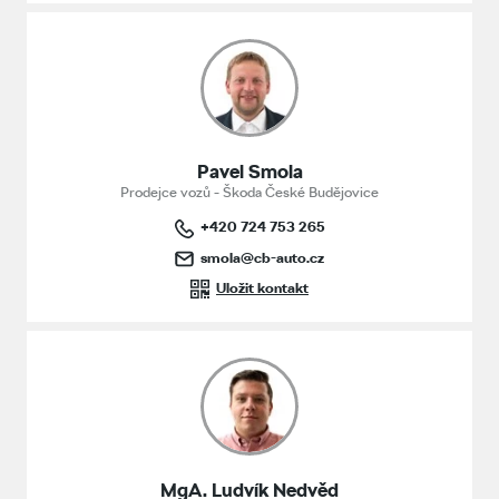
Pavel Smola
Prodejce vozů - Škoda České Budějovice
+420 724 753 265
smola@cb-auto.cz
Uložit kontakt
MgA. Ludvík Nedvěd