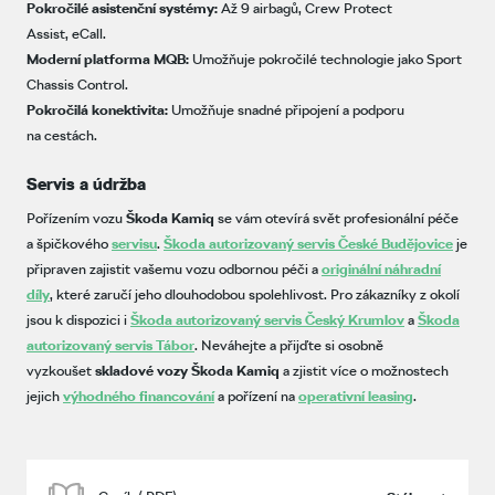
Pokročilé asistenční systémy:
Až 9 airbagů, Crew Protect
Assist, eCall.
Moderní platforma MQB:
Umožňuje pokročilé technologie jako Sport
Chassis Control.
Pokročilá konektivita:
Umožňuje snadné připojení a podporu
na cestách.
Servis a údržba
Pořízením vozu
Škoda Kamiq
se vám otevírá svět profesionální péče
a špičkového
servisu
.
Škoda autorizovaný servis České Budějovice
je
připraven zajistit vašemu vozu odbornou péči a
originální náhradní
díly
, které zaručí jeho dlouhodobou spolehlivost. Pro zákazníky z okolí
jsou k dispozici i
Škoda autorizovaný servis Český Krumlov
a
Škoda
autorizovaný servis Tábor
. Neváhejte a přijďte si osobně
vyzkoušet
skladové vozy Škoda Kamiq
a zjistit více o možnostech
jejich
výhodného financování
a pořízení na
operativní leasing
.