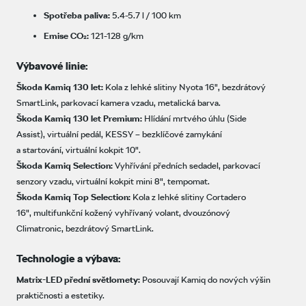
Spotřeba paliva:
5.4-5.7 l / 100 km
Emise CO₂:
121-128 g/km
Výbavové linie:
Škoda Kamiq 130 let:
Kola z lehké slitiny Nyota 16", bezdrátový
SmartLink, parkovací kamera vzadu, metalická barva.
Škoda Kamiq 130 let Premium:
Hlídání mrtvého úhlu (Side
Assist), virtuální pedál, KESSY – bezklíčové zamykání
a startování, virtuální kokpit 10".
Škoda Kamiq Selection:
Vyhřívání předních sedadel, parkovací
senzory vzadu, virtuální kokpit mini 8", tempomat.
Škoda Kamiq Top Selection:
Kola z lehké slitiny Cortadero
16", multifunkční kožený vyhřívaný volant, dvouzónový
Climatronic, bezdrátový SmartLink.
Technologie a výbava:
Matrix-LED přední světlomety:
Posouvají Kamiq do nových výšin
praktičnosti a estetiky.