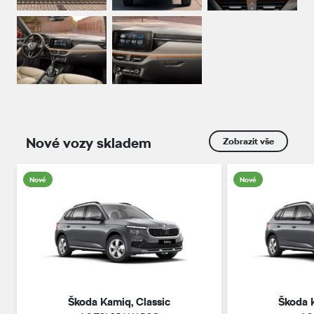
Nové vozy skladem
Zobrazit vše
Nové
Nové
Škoda Kamiq, Classic
Škoda 