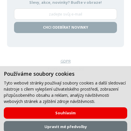
Slevy, akce, novinky?
Buďte v obraze!
CHCI ODEBÍRAT NOVINKY
GDPR
Politika oznamování
Používáme soubory cookies
VOP
Tyto webové stránky používají soubory cookies a další sledovací
nástroje s cílem vylepšení uživatelského prostředí, zobrazení
Created by
přizpůsobeného obsahu a reklam, analýzy návštěvnosti
webových stránek a zjištění zdroje návštěvnosti.
© 2019-2026, CB Auto, All Rights Reserved.
Souhlasím
Upravit mé předvolby