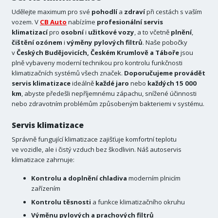
Udělejte maximum pro své
pohodlí
a
zdraví
při cestách s vaším
vozem. V
CB Auto
nabízíme
profesionální servis
klimatizací
pro
osobní
i
užitkové
vozy
, a to včetně
plnění
,
čištění
ozónem
i
výměny
pylových
filtrů
. Naše pobočky
v
Českých Budějovicích, Českém Krumlově a Táboře
jsou
plně vybaveny moderní technikou pro kontrolu funkčnosti
klimatizačních systémů všech značek.
Doporučujeme provádět
servis klimatizace
ideálně
každé jaro
nebo
každých 15 000
km
, abyste předešli nepříjemnému zápachu, snížené účinnosti
nebo zdravotním problémům způsobeným bakteriemi v systému.
Servis klimatizace
Správně fungující klimatizace zajišťuje komfortní teplotu
ve vozidle, ale i čistý vzduch bez škodlivin. Náš autoservis
klimatizace zahrnuje:
Kontrolu a doplnění chladiva
moderním plnicím
zařízením
Kontrolu
těsnosti
a funkce klimatizačního okruhu
Výměnu pylových a prachových filtrů