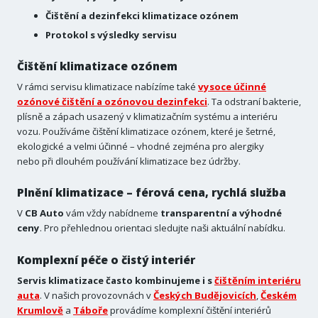
Čištění a dezinfekci klimatizace ozónem
Protokol s výsledky servisu
Čištění klimatizace ozónem
V rámci servisu klimatizace nabízíme také
vysoce účinné
ozónové čištění a ozónovou dezinfekci
. Ta odstraní bakterie,
plísně a zápach usazený v klimatizačním systému a interiéru
vozu. Používáme čištění klimatizace ozónem, které je šetrné,
ekologické a velmi účinné – vhodné zejména pro alergiky
nebo při dlouhém používání klimatizace bez údržby.
Plnění klimatizace – férová cena, rychlá služba
V
CB Auto
vám vždy nabídneme
transparentní a výhodné
ceny
. Pro přehlednou orientaci sledujte naši aktuální nabídku.
Komplexní péče o čistý interiér
Servis klimatizace často kombinujeme i s
čištěním interiéru
auta
. V našich provozovnách v
Českých Budějovicích
,
Českém
Krumlově
a
Táboře
provádíme komplexní čištění interiérů