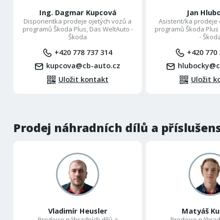
Ing. Dagmar Kupcová
Jan Hlub
Disponentka prodeje ojetých vozů a
Asistent/ka prodeje 
programů Škoda Plus, Das WeltAuto -
programů Škoda Plus 
Škoda
- Škod
+420 778 737 314
+420 770 
kupcova@cb-auto.cz
hlubocky@c
Uložit kontakt
Uložit k
Prodej náhradních dílů a příslušen
Vladimír Heusler
Matyáš K
Prodejce náhradních dílů a
Prodejce náhradn