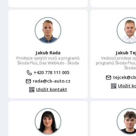
Jakub Rada
Jakub Te
Prodejce ojetých vozů a programů
Vedoucí prodeje oj
Škoda Plus, Das WeltAuto - Škoda
programů Škoda Plus,
Škoda
+420 778 111 005
tejcek@cb
rada@cb-auto.cz
Uložit k
Uložit kontakt