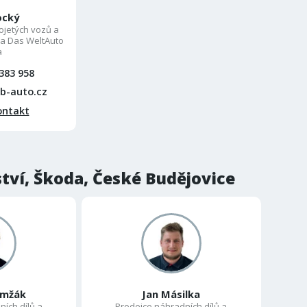
ocký
ojetých vozů a
a Das WeltAuto
a
383 958
b-auto.cz
ontakt
ství, Škoda, České Budějovice
umžák
Jan Másilka
ích dílů a
Prodejce náhradních dílů a