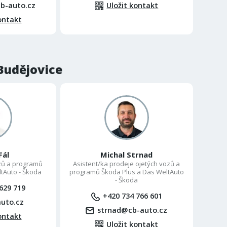
b-auto.cz
Uložit kontakt
ontakt
Budějovice
Fál
Michal Strnad
zů a programů
Asistent/ka prodeje ojetých vozů a
tAuto - Škoda
programů Škoda Plus a Das WeltAuto
- Škoda
629 719
+420 734 766 601
uto.cz
strnad@cb-auto.cz
ontakt
Uložit kontakt