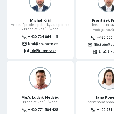
Michal Král
František Fi
Vedoucí prodeje pobočky / Disponent
Fleet specialis
/ Prodejce vozů - Škoda
Prodejce vozů
+420 724 064 113
+420 606 
kral@cb-auto.cz
filistein@c
Uložit kontakt
Uložit k
MgA. Ludvík Nedvěd
Jana Pop
Prodejce vozů - Škoda
Asistent/ka prod
+420 771 504 428
+420 731 