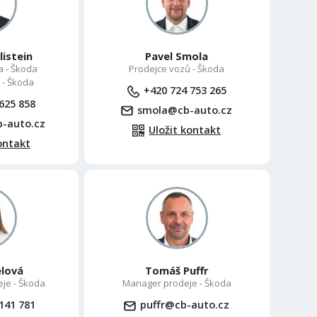
listein
Pavel Smola
ta - Škoda
Prodejce vozů - Škoda
 - Škoda
+420 724 753 265
625 858
smola@cb-auto.cz
b-auto.cz
Uložit kontakt
ontakt
elová
Tomáš Puffr
eje - Škoda
Manager prodeje - Škoda
141 781
puffr@cb-auto.cz