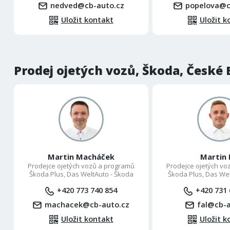
nedved@cb-auto.cz
popelova@c
Uložit kontakt
Uložit k
Prodej ojetých vozů, Škoda, České 
Martin Macháček
Martin 
Prodejce ojetých vozů a programů
Prodejce ojetých vo
Škoda Plus, Das WeltAuto - Škoda
Škoda Plus, Das Wel
+420 773 740 854
+420 731 
machacek@cb-auto.cz
fal@cb-a
Uložit kontakt
Uložit k