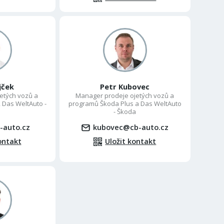
jček
Petr Kubovec
etých vozů a
Manager prodeje ojetých vozů a
 Das WeltAuto -
programů Škoda Plus a Das WeltAuto
- Škoda
-auto.cz
kubovec@cb-auto.cz
ontakt
Uložit kontakt