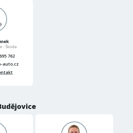
unek
e - Škoda
695 762
-auto.cz
ontakt
Budějovice