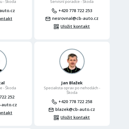
u - Škoda
Servisní poradce - Škoda
auto.cz
+420 778 722 253
nesrovnal@cb-auto.cz
ontakt
Uložit kontakt
cal
Jan Blažek
e - Škoda
Specialista oprav po nehodách -
Škoda
722 252
+420 778 722 258
-auto.cz
blazek@cb-auto.cz
ontakt
Uložit kontakt