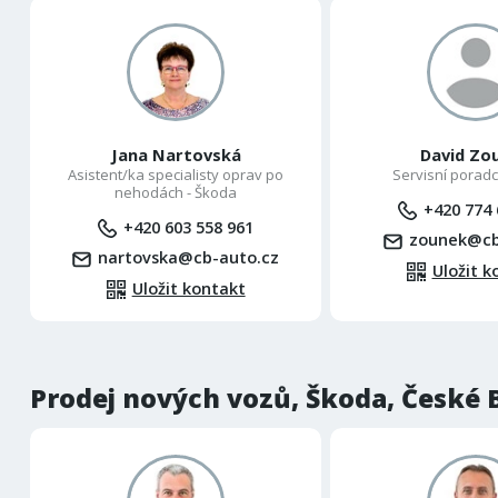
Jana Nartovská
David Zo
Asistent/ka specialisty oprav po
Servisní poradc
nehodách - Škoda
+420 774 
+420 603 558 961
zounek@cb
nartovska@cb-auto.cz
Uložit k
Uložit kontakt
Prodej nových vozů, Škoda, České 