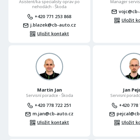
Asistent/ka specialisty oprav po
Manager servis
nehodách - Škoda
vojc@cb-
+420 771 253 868
Uložit k
j.blazek@cb-auto.cz
Uložit kontakt
Martin Jan
Jan Pej
Servisní poradce - Škoda
Servisní poradc
+420 778 722 251
+420 778 
m.jan@cb-auto.cz
pejcal@cb
Uložit kontakt
Uložit k