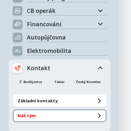
CB operák
Financování
Autopůjčovna
Elektromobilita
Kontakt
Č. Budějovice
Tábor
Český Krumlov
Základní kontakty
Náš tým