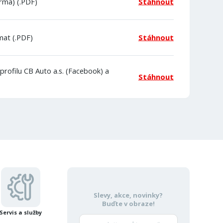
rma) (.PDF)
Stáhnout
mat (.PDF)
Stáhnout
rofilu CB Auto a.s. (Facebook) a
Stáhnout
Slevy, akce, novinky?
Buďte v obraze!
Servis a služby