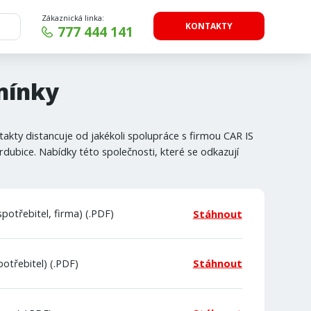
Zákaznická linka:
KONTAKTY
777 444 141
mínky
takty distancuje od jakékoli spolupráce s firmou CAR IS
dubice. Nabídky této společnosti, které se odkazují
otřebitel, firma) (.PDF)
Stáhnout
otřebitel) (.PDF)
Stáhnout