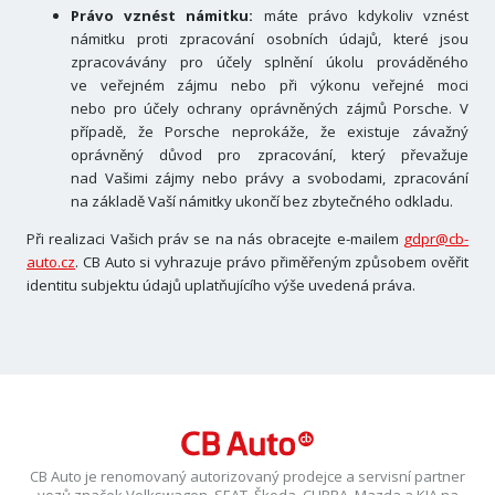
Právo vznést námitku:
máte právo kdykoliv vznést
námitku proti zpracování osobních údajů, které jsou
zpracovávány pro účely splnění úkolu prováděného
ve veřejném zájmu nebo při výkonu veřejné moci
nebo pro účely ochrany oprávněných zájmů Porsche. V
případě, že Porsche neprokáže, že existuje závažný
oprávněný důvod pro zpracování, který převažuje
nad Vašimi zájmy nebo právy a svobodami, zpracování
na základě Vaší námitky ukončí bez zbytečného odkladu.
Při realizaci Vašich práv se na nás obracejte e-mailem
gdpr@cb-
auto.cz
. CB Auto si vyhrazuje právo přiměřeným způsobem ověřit
identitu subjektu údajů uplatňujícího výše uvedená práva.
CB Auto je renomovaný autorizovaný prodejce a servisní partner
vozů značek Volkswagen, SEAT, Škoda, CUPRA, Mazda a KIA na