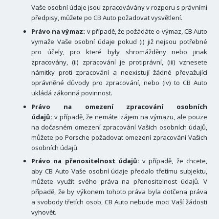
Vaše osobní údaje jsou zpracovávány v rozporu s právními
předpisy, můžete po CB Auto požadovat vysvětlení.
Právo na výmaz:
v případě, že požádáte o výmaz, CB Auto
vymaže Vaše osobní údaje pokud (i) již nejsou potřebné
pro účely, pro které byly shromážděny nebo jinak
zpracovány, (ii) zpracování je protiprávní, (iii) vznesete
námitky proti zpracování a neexistují žádné převažující
oprávněné důvody pro zpracování, nebo (iv) to CB Auto
ukládá zákonná povinnost.
Právo na omezení zpracování osobních
údajů:
v případě, že nemáte zájem na výmazu, ale pouze
na dočasném omezení zpracování Vašich osobních údajů,
můžete po Porsche požadovat omezení zpracování Vašich
osobních údajů.
Právo na přenositelnost údajů:
v případě, že chcete,
aby CB Auto Vaše osobní údaje předalo třetímu subjektu,
můžete využít svého práva na přenositelnost údajů. V
případě, že by výkonem tohoto práva byla dotčena práva
a svobody třetích osob, CB Auto nebude moci Vaší žádosti
vyhovět.