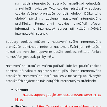
na našich Internetových stránkách (například jednodušší
a rychlejší navigace). Tyto cookies zůstávají v souboru
cookie Vašeho prohlížeče po delší období. Délka toho
období závisí na zvoleném nastavení internetového
prohlížeče. Permanentní cookies umožňují přesun
informací na internetový server při každé návštěvě
Internetových stránek.
Soubory cookies můžete v nastavení svého internetového
prohlížeče odmítnout, nebo si nastavit užívání jen některých.
Pokud ale Porsche nepovolíte použití cookies, některé funkce
nemusí fungovat tak, jak by měly.
Nastavení soukromí ve Vašem počítači, kde lze použití cookies
odmítnout či zakázat, najdete v menu příslušného internetového
prohlížeče. Nastavení souborů cookies v nejčastěji používaných
prohlížečích najdete na následujících internetových stránkách:
Chrome
-
https://support.google.com/accounts/answer/61416?
hl=cs
Firefox -
https://support.mozilla.org/cs/kb/vymazani-