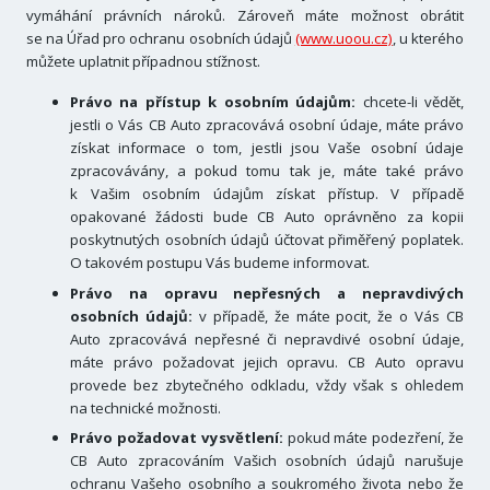
vymáhání právních nároků. Zároveň máte možnost obrátit
se na Úřad pro ochranu osobních údajů
(www.uoou.cz)
, u kterého
můžete uplatnit případnou stížnost.
Právo na přístup k osobním údajům:
chcete-li vědět,
jestli o Vás CB Auto zpracovává osobní údaje, máte právo
získat informace o tom, jestli jsou Vaše osobní údaje
zpracovávány, a pokud tomu tak je, máte také právo
k Vašim osobním údajům získat přístup. V případě
opakované žádosti bude CB Auto oprávněno za kopii
poskytnutých osobních údajů účtovat přiměřený poplatek.
O takovém postupu Vás budeme informovat.
Právo na opravu nepřesných a nepravdivých
osobních údajů:
v případě, že máte pocit, že o Vás CB
Auto zpracovává nepřesné či nepravdivé osobní údaje,
máte právo požadovat jejich opravu. CB Auto opravu
provede bez zbytečného odkladu, vždy však s ohledem
na technické možnosti.
Právo požadovat vysvětlení:
pokud máte podezření, že
CB Auto zpracováním Vašich osobních údajů narušuje
ochranu Vašeho osobního a soukromého života nebo že