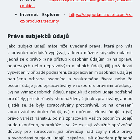
cookies
Internet Explorer -
https://support.microsoft.com/cs-
cz/products/security
Práva subjektů údajů
Jako subjekt údajů máte níže uvedená práva, která pro Vás
z právních předpisů vyplývají, a která můžete kdykoliv uplatnit.
Jedná se o právo (i) na přístup k osobním údajům, (ii) na opravu
nepřesných nebo nepravdivých osobních údajů, (iii) požadovat
vysvětlení v případě podezření, že zpracováním osobních údajů je
narušena ochrana osobního a soukromého života nebo že
osobní údaje jsou zpracovávány v rozporu s právními předpisy,
(iv) na výmaz osobních údajů, nejsou-li již osobní údaje potřebné
pro účely, pro které byly shromážděny či jinak zpracovány, anebo
zjistí-li se, že byly zpracovávány protiprávně, (v) na omezení
zpracování osobních údajů, (vi) na přenositelnost údajů a (vii)
právo vznést námitku, po níž zpracování Vašich osobních údajů
bude ukončeno, neprokáže-li se, že existují závažné oprávněné
důvody pro zpracování, jež převažují nad zájmy nebo právy
a svobodami subjektu údajů, zejména, je-li důvodem případné