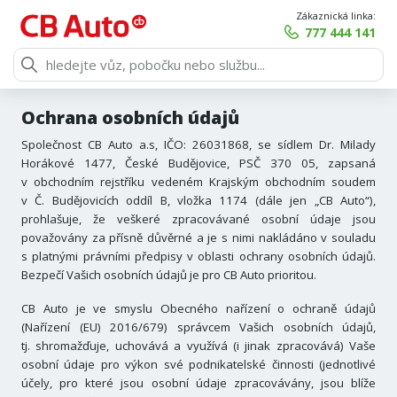
Zákaznická linka:
777 444 141
Ochrana osobních údajů
Společnost CB Auto a.s, IČO: 26031868, se sídlem Dr. Milady
Horákové 1477, České Budějovice, PSČ 370 05, zapsaná
v obchodním rejstříku vedeném Krajským obchodním soudem
v Č. Budějovicích oddíl B, vložka 1174 (dále jen „CB Auto“),
prohlašuje, že veškeré zpracovávané osobní údaje jsou
považovány za přísně důvěrné a je s nimi nakládáno v souladu
s platnými právními předpisy v oblasti ochrany osobních údajů.
Bezpečí Vašich osobních údajů je pro CB Auto prioritou.
CB Auto je ve smyslu Obecného nařízení o ochraně údajů
(Nařízení (EU) 2016/679) správcem Vašich osobních údajů,
tj. shromažďuje, uchovává a využívá (i jinak zpracovává) Vaše
osobní údaje pro výkon své podnikatelské činnosti (jednotlivé
účely, pro které jsou osobní údaje zpracovávány, jsou blíže