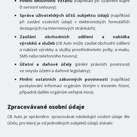
Plnění smluvního vztahu
(například při uzavření kupní
či servisní smlouvy);
Správa uživatelských účtů subjektu údajů
(například
při zadání osobních údajů v elektronických formulářích
dostupných na Internetových stránkách);
Zasílání obchodních sdělení a nabídka
výrobků a služeb
(CB Auto může zasílat obchodní sdělení
a nabízet výrobky a služby prostřednictvím pošty, e-mailu,
SMS nebo telefonního hovoru);
Účetní a daňové účely
(plnění právních povinností
ve smyslu účetní a daňové legislativy);
Plnění ostatních zákonných povinností
(například
poskytování informací orgánům činným v trestním řízení,
případně dalším orgánům veřejné moci).
Zpracovávané osobní údaje
CB Auto je oprávněno zpracovávat následující osobní údaje dle
účelu, pro který je od jednotlivých subjektů údajů získalo: