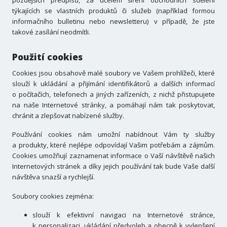
pozdějších předpisů, za účelem šíření obchodních sdělení
týkajících se vlastních produktů či služeb (například formou
informačního bulletinu nebo newsletteru) v případě, že jste
takové zasílání neodmítli.
Použití cookies
Cookies jsou obsahově malé soubory ve Vašem prohlížeči, které
slouží k ukládání a přijímání identifikátorů a dalších informací
o počítačích, telefonech a jiných zařízeních, z nichž přistupujete
na naše Internetové stránky, a pomáhají nám tak poskytovat,
chránit a zlepšovat nabízené služby.
Používání cookies nám umožní nabídnout Vám ty služby
a produkty, které nejlépe odpovídají Vašim potřebám a zájmům.
Cookies umožňují zaznamenat informace o Vaší návštěvě našich
Internetových stránek a díky jejich používání tak bude Vaše další
návštěva snazší a rychlejší.
Soubory cookies zejména:
slouží k efektivní navigaci na Internetové stránce,
k personalizaci, ukládání předvoleb a obecně k vylepšení