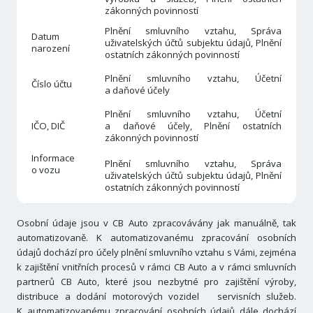
zákonných povinností
Plnění smluvního vztahu, Správa
Datum
uživatelských účtů subjektu údajů, Plnění
narození
ostatních zákonných povinností
Plnění smluvního vztahu, Účetní
Číslo účtu
a daňové účely
Plnění smluvního vztahu, Účetní
IČO, DIČ
a daňové účely, Plnění ostatních
zákonných povinností
Informace
Plnění smluvního vztahu, Správa
o vozu
uživatelských účtů subjektu údajů, Plnění
ostatních zákonných povinností
Osobní údaje jsou v CB Auto zpracovávány jak manuálně, tak
automatizovaně. K automatizovanému zpracování osobních
údajů dochází pro účely plnění smluvního vztahu s Vámi, zejména
k zajištění vnitřních procesů v rámci CB Auto a v rámci smluvních
partnerů CB Auto, které jsou nezbytné pro zajištění výroby,
distribuce a dodání motorových vozidel servisních služeb.
K automatizovanému zpracování osobních údajů dále dochází