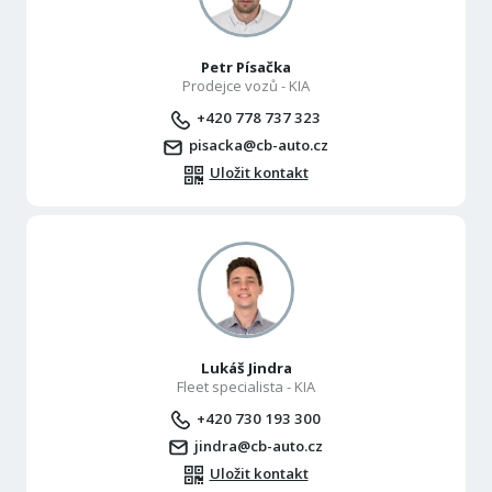
Petr Písačka
Prodejce vozů - KIA
+420 778 737 323
pisacka@cb-auto.cz
Uložit kontakt
Lukáš Jindra
Fleet specialista - KIA
+420 730 193 300
jindra@cb-auto.cz
Uložit kontakt