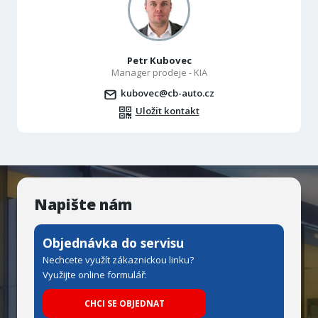
Petr Kubovec
Manager prodeje - KIA
kubovec@cb-auto.cz
Uložit kontakt
Napište nám
Objednávka do servisu
Nechcete využít zákaznickou linku?
Využijte online formulář:
CHCI SE OBJEDNAT