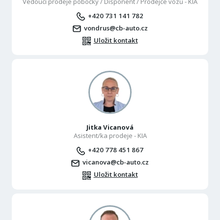
Vedoucí prodeje pobočky / Disponent / Prodejce vozů - KIA
+420 731 141 782
vondrus@cb-auto.cz
Uložit kontakt
Jitka Vicanová
Asistent/ka prodeje - KIA
+420 778 451 867
vicanova@cb-auto.cz
Uložit kontakt