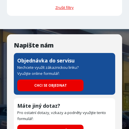
Zrušit filtry
Napište nám
Objednávka do servisu
Nechcete využít zákaznickou linku?
Využijte online formulář:
CHCI SE OBJEDNAT
Máte jiný dotaz?
Pro ostatní dotazy, vzkazy a podněty využijte tento
formulář: