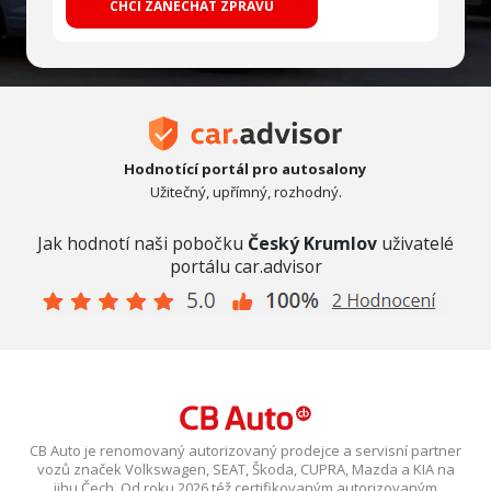
CHCI ZANECHAT ZPRÁVU
Hodnotící portál pro autosalony
Užitečný, upřímný, rozhodný.
Jak hodnotí naši pobočku
Český Krumlov
uživatelé
portálu car.advisor
CB Auto je renomovaný autorizovaný prodejce a servisní partner
vozů značek Volkswagen, SEAT, Škoda, CUPRA, Mazda a KIA na
jihu Čech. Od roku 2026 též certifikovaným autorizovaným