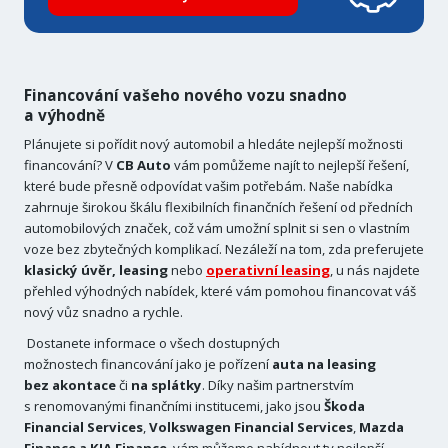
Financování vašeho nového vozu snadno
a výhodně
Plánujete si pořídit nový automobil a hledáte nejlepší možnosti
financování? V
CB Auto
vám pomůžeme najít to nejlepší řešení,
které bude přesně odpovídat vašim potřebám. Naše nabídka
zahrnuje širokou škálu flexibilních finančních řešení od předních
automobilových značek, což vám umožní splnit si sen o vlastním
voze bez zbytečných komplikací. Nezáleží na tom, zda preferujete
klasický úvěr,
leasing
nebo
operativní
leasing
, u nás najdete
přehled výhodných nabídek, které vám pomohou financovat váš
nový vůz snadno a rychle.
Dostanete informace o všech dostupných
možnostech financování jako je pořízení
auta na leasing
bez akontace
či
na splátky
. Díky našim partnerstvím
s renomovanými finančními institucemi, jako jsou
Škoda
Financial Services
,
Volkswagen Financial Services
,
Mazda
Finance a
KIA Finance
, vám můžeme nabídnout ty nejlepší