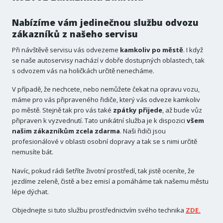
Nabízíme vám jedinečnou službu odvozu
zákazníků z našeho servisu
Při návštěvě servisu vás odvezeme
kamkoliv po městě
. I když
se naše autoservisy nachází v dobře dostupných oblastech, tak
s odvozem vás na holičkách určitě nenecháme.
V případě, že nechcete, nebo nemůžete čekat na opravu vozu,
máme pro vás připraveného řidiče, který vás odveze kamkoliv
po městě. Stejně tak pro vás také
zpátky přijede
, až bude vůz
připraven k vyzvednutí. Tato unikátní služba je k dispozici
všem
našim zákazníkům zcela zdarma
. Naši řidiči jsou
profesionálové v oblasti osobní dopravy a tak se s nimi určitě
nemusíte bát.
Navíc, pokud rádi šetříte životní prostředí, tak jistě oceníte, že
jezdíme zeleně, čistě a bez emisí a pomáháme tak našemu městu
lépe dýchat.
Objednejte si tuto službu prostřednictvím svého technika
ZDE.