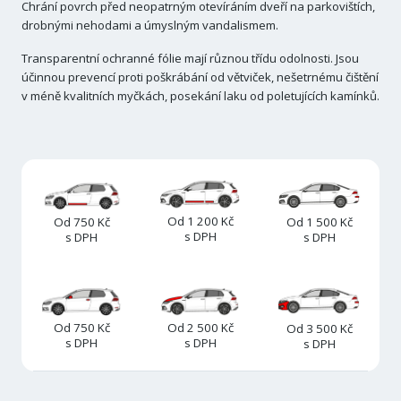
Chrání povrch před neopatrným otevíráním dveří na parkovištích,
drobnými nehodami a úmyslným vandalismem.
Transparentní ochranné fólie mají různou třídu odolnosti. Jsou
účinnou prevencí proti poškrábání od větviček, nešetrnému čištění
v méně kvalitních myčkách, posekání laku od poletujících kamínků.
Od 1 200 Kč
Od 1 500 Kč
Od 750 Kč
s DPH
s DPH
s DPH
Od 2 500 Kč
Od 750 Kč
Od 3 500 Kč
s DPH
s DPH
s DPH