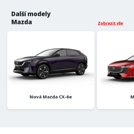
Další modely
Mazda
Zobrazit vše
Nová Mazda CX-6e
M