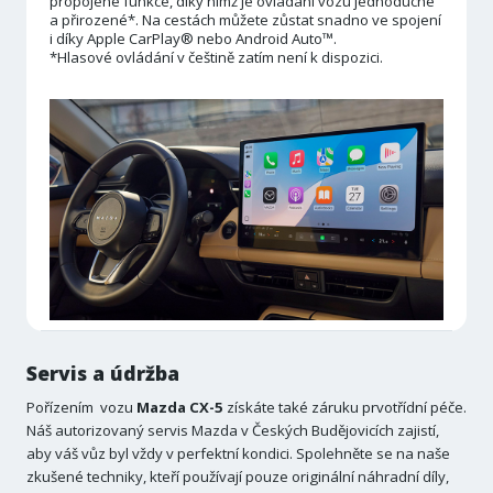
propojené funkce, díky nimž je ovládání vozu jednoduché
a přirozené*. Na cestách můžete zůstat snadno ve spojení
i díky Apple CarPlay® nebo Android Auto™.
*Hlasové ovládání v češtině zatím není k dispozici.
Servis a údržba
Pořízením vozu
Mazda CX-5
získáte také záruku prvotřídní péče.
Náš autorizovaný servis Mazda v Českých Budějovicích zajistí,
aby váš vůz byl vždy v perfektní kondici. Spolehněte se na naše
zkušené techniky, kteří používají pouze originální náhradní díly,