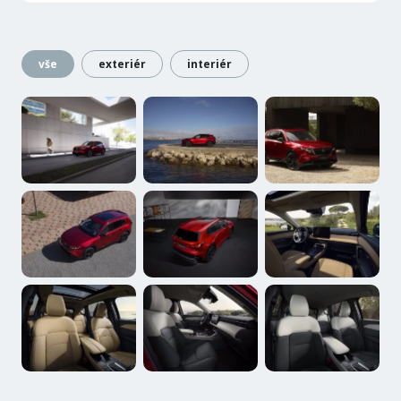
vše
exteriér
interiér