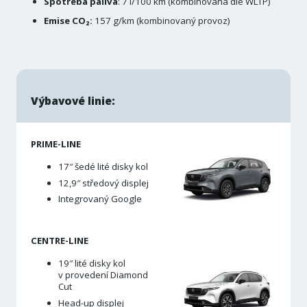
Spotřeba paliva
: 7 l/100 km (kombinovaná dle WLTP)
Emise CO₂:
157 g/km (kombinovaný provoz)
Výbavové linie:
PRIME-LINE
17″ šedé lité disky kol
12,9″ středový displej
Integrovaný Google
CENTRE-LINE
19″ lité disky kol
v provedení Diamond
Cut
Head-up displej