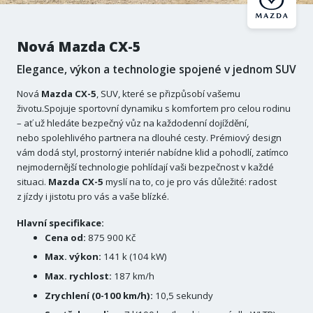
Nová Mazda CX-5
Elegance, výkon a technologie spojené v jednom SUV
Nová
Mazda CX-5
, SUV, které se přizpůsobí vašemu
životu.Spojuje sportovní dynamiku s komfortem pro celou rodinu
– ať už hledáte bezpečný vůz na každodenní dojíždění,
nebo spolehlivého partnera na dlouhé cesty. Prémiový design
vám dodá styl, prostorný interiér nabídne klid a pohodlí, zatímco
nejmodernější technologie pohlídají vaši bezpečnost v každé
situaci.
Mazda CX-5
myslí na to, co je pro vás důležité: radost
z jízdy i jistotu pro vás a vaše blízké.
Hlavní specifikace:
Cena od:
875 900 Kč
Max. výkon:
141 k (104 kW)
Max. rychlost:
187 km/h
Zrychlení (0-100 km/h):
10,5 sekundy