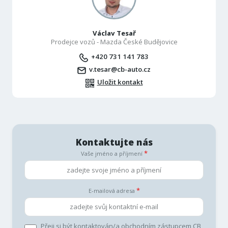
Václav Tesař
Prodejce vozů - Mazda České Budějovice
+420 731 141 783
v.tesar@cb-auto.cz
Uložit kontakt
Kontaktujte nás
Vaše jméno a příjmení
E-mailová adresa
Přeji si být kontaktován/a obchodním zástupcem CB