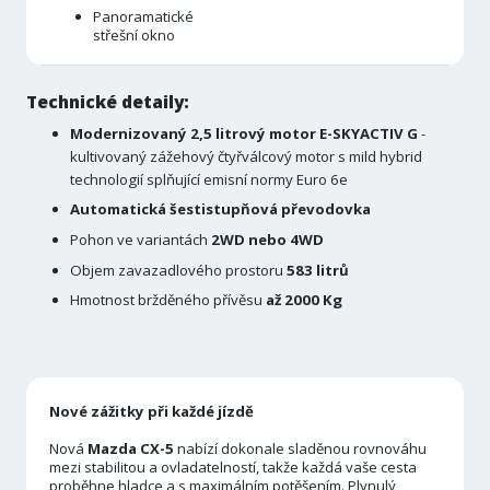
Panoramatické
střešní okno
Technické detaily:
Modernizovaný 2,5 litrový motor E-SKYACTIV G
-
kultivovaný zážehový čtyřválcový motor s mild hybrid
technologií splňující emisní normy Euro 6e
Automatická šestistupňová převodovka
Pohon ve variantách
2WD nebo 4WD
Objem zavazadlového prostoru
583 litrů
Hmotnost bržděného přívěsu
až 2000 Kg
Nové zážitky při každé jízdě
Nová
Mazda CX-5
nabízí dokonale sladěnou rovnováhu
mezi stabilitou a ovladatelností, takže každá vaše cesta
proběhne hladce a s maximálním potěšením. Plynulý