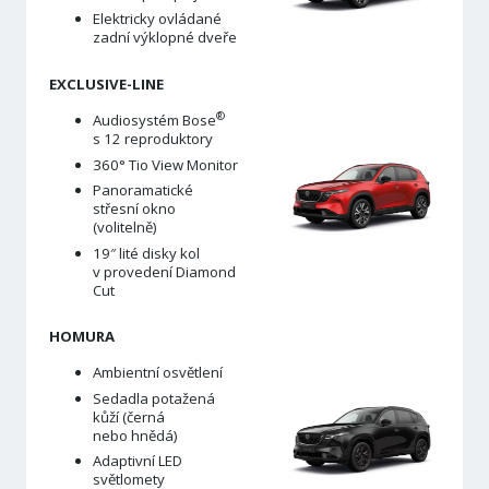
Elektricky ovládané
zadní výklopné dveře
EXCLUSIVE-LINE
®
Audiosystém Bose
s 12 reproduktory
360° Tio View Monitor
Panoramatické
střesní okno
(volitelně)
19″ lité disky kol
v provedení Diamond
Cut
HOMURA
Ambientní osvětlení
Sedadla potažená
kůží (černá
nebo hnědá)
Adaptivní LED
světlomety