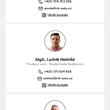
+420 724 753 265
smola@cb-auto.cz
Uložit kontakt
MgA. Ludvík Nedvěd
Prodejce vozů - Škoda České Budějovice
+420 771 504 428
nedved@cb-auto.cz
Uložit kontakt