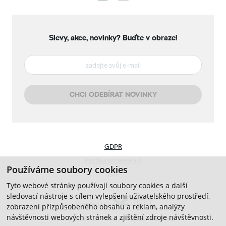
Slevy, akce, novinky?
Buďte v obraze!
CHCI ODEBÍRAT NOVINKY
GDPR
Politika oznamování
Používáme soubory cookies
VOP
Tyto webové stránky používají soubory cookies a další
sledovací nástroje s cílem vylepšení uživatelského prostředí,
Created by
zobrazení přizpůsobeného obsahu a reklam, analýzy
návštěvnosti webových stránek a zjištění zdroje návštěvnosti.
© 2019-2026, CB Auto, All Rights Reserved.