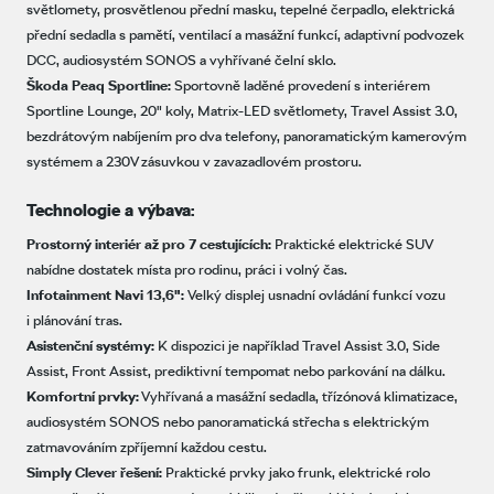
světlomety, prosvětlenou přední masku, tepelné čerpadlo, elektrická
přední sedadla s pamětí, ventilací a masážní funkcí, adaptivní podvozek
DCC, audiosystém SONOS a vyhřívané čelní sklo.
Škoda Peaq Sportline:
Sportovně laděné provedení s interiérem
Sportline Lounge, 20" koly, Matrix-LED světlomety, Travel Assist 3.0,
bezdrátovým nabíjením pro dva telefony, panoramatickým kamerovým
systémem a 230V zásuvkou v zavazadlovém prostoru.
Technologie a výbava:
Prostorný interiér až pro 7 cestujících:
Praktické elektrické SUV
nabídne dostatek místa pro rodinu, práci i volný čas.
Infotainment Navi 13,6":
Velký displej usnadní ovládání funkcí vozu
i plánování tras.
Asistenční systémy:
K dispozici je například Travel Assist 3.0, Side
Assist, Front Assist, prediktivní tempomat nebo parkování na dálku.
Komfortní prvky:
Vyhřívaná a masážní sedadla, třízónová klimatizace,
audiosystém SONOS nebo panoramatická střecha s elektrickým
zatmavováním zpříjemní každou cestu.
Simply Clever řešení:
Praktické prvky jako frunk, elektrické rolo