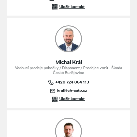
Uložit kontakt
Michal Král
Vedoucí prodeje pobočky / Disponent / Prodejce vozů - Škoda
České Budějovice
+420 724 064 113
kral@cb-auto.cz
Uložit kontakt