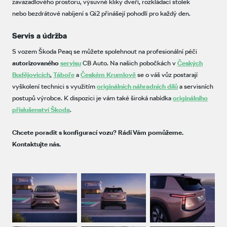
zavazadlového prostoru, výsuvné kliky dveří, rozkládací stolek
nebo bezdrátové nabíjení s Qi2 přinášejí pohodlí pro každý den.
Servis a údržba
S vozem Škoda Peaq se můžete spolehnout na profesionální péči
autorizovaného
servisu
CB Auto. Na našich pobočkách v
Českých
Budějovicích
,
Táboře
a
Českém Krumlově
se o váš vůz postarají
vyškolení technici s využitím
originálních náhradních dílů
a servisních
postupů výrobce. K dispozici je vám také široká nabídka
originálního
příslušenství Škoda
.
Chcete poradit s konfigurací vozu? Rádi Vám pomůžeme.
Kontaktujte nás.