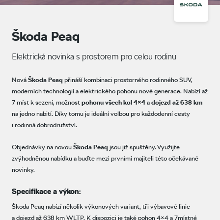
Škoda Peaq
Elektrická novinka s prostorem pro celou rodinu
Nová
Škoda Peaq
přináší kombinaci prostorného rodinného SUV,
moderních technologií a elektrického pohonu nové generace. Nabízí až
7 míst k sezení, možnost
pohonu všech kol 4×4
a
dojezd až 638 km
na jedno nabití. Díky tomu je ideální volbou pro každodenní cesty
i rodinná dobrodružství.
Objednávky na novou
Škoda Peaq
jsou již spuštěny. Využijte
zvýhodněnou nabídku a buďte mezi prvními majiteli této očekávané
novinky.
Specifikace a výkon:
Škoda Peaq nabízí několik výkonových variant, tři výbavové linie
a dojezd až 638 km WLTP. K dispozici je také pohon 4×4 a 7místné