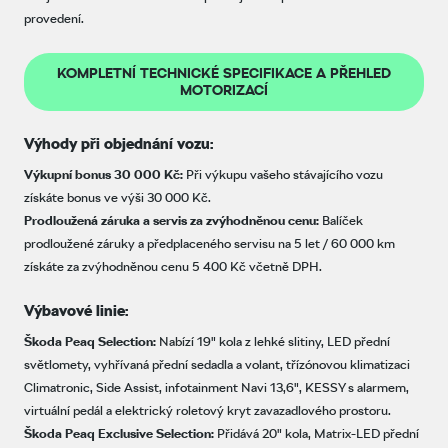
provedení.
KOMPLETNÍ TECHNICKÉ SPECIFIKACE A PŘEHLED
MOTORIZACÍ
Výhody při objednání vozu:
Výkupní bonus 30 000 Kč:
Při výkupu vašeho stávajícího vozu
získáte bonus ve výši 30 000 Kč.
Prodloužená záruka a servis za zvýhodněnou cenu:
Balíček
prodloužené záruky a předplaceného servisu na 5 let / 60 000 km
získáte za zvýhodněnou cenu 5 400 Kč včetně DPH.
Výbavové linie:
Škoda Peaq Selection:
Nabízí 19" kola z lehké slitiny, LED přední
světlomety, vyhřívaná přední sedadla a volant, třízónovou klimatizaci
Climatronic, Side Assist, infotainment Navi 13,6", KESSY s alarmem,
virtuální pedál a elektrický roletový kryt zavazadlového prostoru.
Škoda Peaq Exclusive Selection:
Přidává 20" kola, Matrix-LED přední