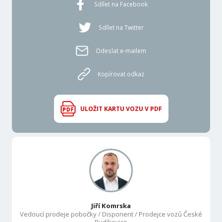
Sdílet na Facebook
Sdílet na Twitter
Odeslat e-mailem
Kopírovat odkaz
ULOŽIT KARTU VOZU V PDF
Jiří Komrska
Vedoucí prodeje pobočky / Disponent / Prodejce vozů České