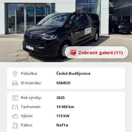
Zobrazit galerii (11)
Pobočka:
České Budějovice
ID inzerátu:
0384521
Rok výroby:
2025
Tachometr:
10 000 km
Výkon:
110 kW
Palivo:
Nafta