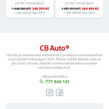
2,0 TDI 110 kW 8AUT
2,0 TDI 110 kW 8AUT
1 648 360 Kč
1 240 250 Kč
1 681 610 Kč
1 264 450 Kč
1 025 000 Kč bez DPH
1 045 000 Kč bez DPH
CB Auto je renomovaný autorizovaný prodejce a servisní partner
vozů značek Volkswagen, SEAT, Škoda, CUPRA, Mazda a KIA na
jihu Čech. Od roku 2026 též certifikovaným autorizovaným
servisem značky Audi.
Zákaznická linka:
777 444 141