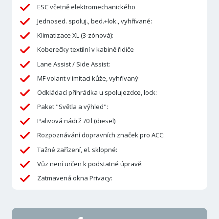
ESC včetně elektromechanického
Jednosed. spoluj., bed.+lok., vyhřívané:
Klimatizace XL (3-zónová):
Koberečky textilní v kabině řidiče
Lane Assist / Side Assist:
MF volant v imitaci kůže, vyhřívaný
Odkládací přihrádka u spolujezdce, lock:
Paket "Světla a výhled":
Palivová nádrž 70 l (diesel)
Rozpoznávání dopravních značek pro ACC:
Tažné zařízení, el. sklopné:
Vůz není určen k podstatné úpravě:
Zatmavená okna Privacy: