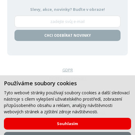
Slevy, akce, novinky?
Buďte v obraze!
CHCI ODEBÍRAT NOVINKY
GDPR
Politika oznamování
Používáme soubory cookies
VOP
Tyto webové stránky používají soubory cookies a další sledovací
nástroje s cílem vylepšení uživatelského prostředí, zobrazení
Created by
přizpůsobeného obsahu a reklam, analýzy návštěvnosti
webových stránek a zjištění zdroje návštěvnosti.
© 2019-2026, CB Auto, All Rights Reserved.
Souhlasím