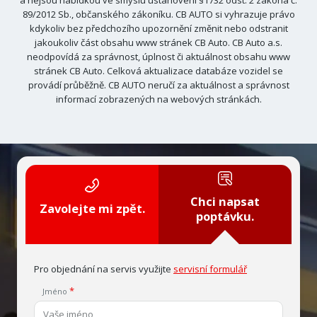
89/2012 Sb., občanského zákoníku. CB AUTO si vyhrazuje právo
kdykoliv bez předchozího upozornění změnit nebo odstranit
jakoukoliv část obsahu www stránek CB Auto. CB Auto a.s.
neodpovídá za správnost, úplnost či aktuálnost obsahu www
stránek CB Auto. Celková aktualizace databáze vozidel se
provádí průběžně. CB AUTO neručí za aktuálnost a správnost
informací zobrazených na webových stránkách.
Chci napsat
Zavolejte mi zpět.
poptávku.
Pro objednání na servis využijte
servisní formulář
Jméno