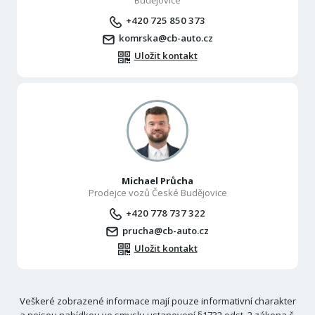
Budějovice
+420 725 850 373
komrska@cb-auto.cz
Uložit kontakt
Michael Průcha
Prodejce vozů České Budějovice
+420 778 737 322
prucha@cb-auto.cz
Uložit kontakt
Veškeré zobrazené informace mají pouze informativní charakter
a nejsou nabídkou ve smyslu ustanovení §1732 odst. 2 zákona č.