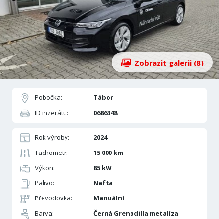
Zobrazit galerii (8)
Pobočka:
Tábor
ID inzerátu:
0686348
Rok výroby:
2024
Tachometr:
15 000 km
Výkon:
85 kW
Palivo:
Nafta
Převodovka:
Manuální
Barva:
Černá Grenadilla metalíza