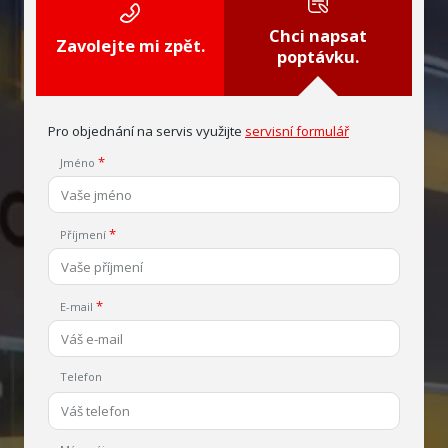
Chci napsat
Zavolejte mi zpět.
poptávku.
Pro objednání na servis využijte
servisní formulář
Jméno
Příjmení
E-mail
Telefon