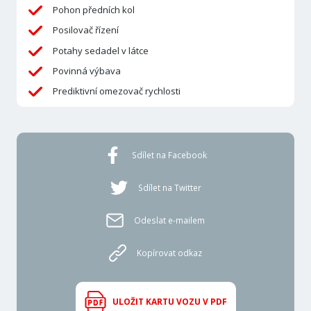
Pohon předních kol
Posilovač řízení
Potahy sedadel v látce
Povinná výbava
Prediktivní omezovač rychlosti
Sdílet na Facebook
Sdílet na Twitter
Odeslat e-mailem
Kopírovat odkaz
ULOŽIT KARTU VOZU V PDF