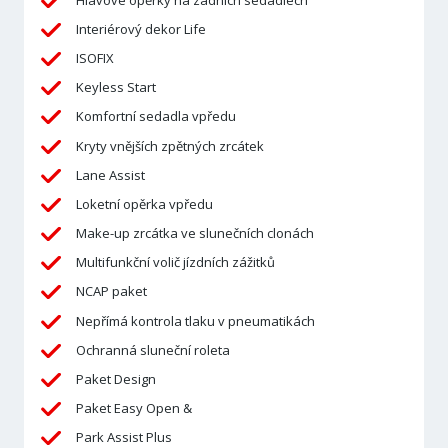
Interiérový dekor Life
ISOFIX
Keyless Start
Komfortní sedadla vpředu
Kryty vnějších zpětných zrcátek
Lane Assist
Loketní opěrka vpředu
Make-up zrcátka ve slunečních clonách
Multifunkční volič jízdních zážitků
NCAP paket
Nepřímá kontrola tlaku v pneumatikách
Ochranná sluneční roleta
Paket Design
Paket Easy Open &
Park Assist Plus