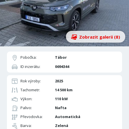
Zobrazit galerii (8)
Pobočka:
Tábor
ID inzerátu:
0694344
Rok výroby:
2025
Tachometr:
14 500 km
Výkon:
110 kW
Palivo:
Nafta
Převodovka:
Automatická
Barva:
Zelená