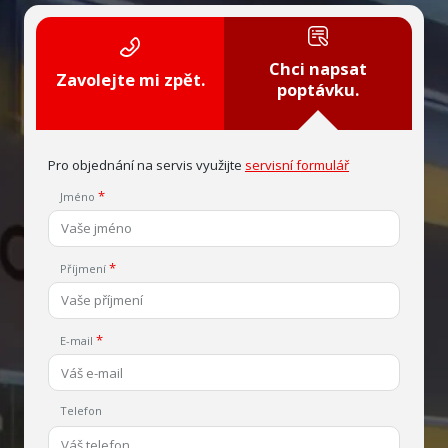
Chci napsat
Zavolejte mi zpět.
poptávku.
Pro objednání na servis využijte
servisní formulář
Jméno
Příjmení
E-mail
Telefon