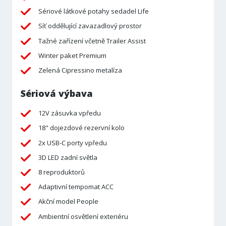
Sériové látkové potahy sedadel Life
Síť oddělující zavazadlový prostor
Tažné zařízení včetně Trailer Assist
Winter paket Premium
Zelená Cipressino metalíza
Sériová výbava
12V zásuvka vpředu
18" dojezdové rezervní kolo
2x USB-C porty vpředu
3D LED zadní světla
8 reproduktorů
Adaptivní tempomat ACC
Akční model People
Ambientní osvětlení exteriéru