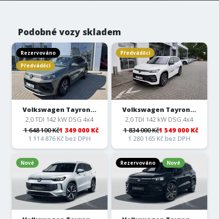
Podobné vozy skladem
Rezervováno
Předváděcí
Předváděcí
Volkswagen Tayron...
Volkswagen Tayron...
2,0 TDI 142 kW DSG 4x4
2,0 TDI 142 kW DSG 4x4
1 648 100 Kč
1 349 000 Kč
1 834 000 Kč
1 549 000 Kč
1 114 876 Kč bez DPH
1 280 165 Kč bez DPH
Nové
Rezervováno
Nové