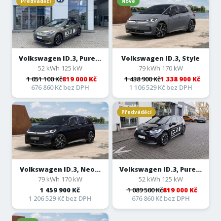
Předváděcí
Nové
Volkswagen ID.3, Pure...
Volkswagen ID.3, Style
52 kWh 125 kW
79 kWh 170 kW
1 051 100 Kč
819 000 Kč
1 438 900 Kč
1 338 900 Kč
676 860 Kč bez DPH
1 106 529 Kč bez DPH
Předváděcí
Volkswagen ID.3, Neo...
Volkswagen ID.3, Pure...
79 kWh 170 kW
52 kWh 125 kW
1 459 900 Kč
1 089 500 Kč
819 000 Kč
1 206 529 Kč bez DPH
676 860 Kč bez DPH