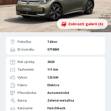
Zobrazit galerii (6)
Pobočka:
Tábor
ID inzerátu:
0718861
Rok výroby:
2026
Tachometr:
111 km
Výkon:
125 kW
Palivo:
Elektro
Převodovka:
Automatická
Barva:
Zelená metalíza
Karoserie:
Hatchback