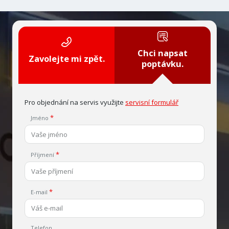
Chci napsat
Zavolejte mi zpět.
poptávku.
Pro objednání na servis využijte
servisní formulář
Jméno
Příjmení
E-mail
Telefon