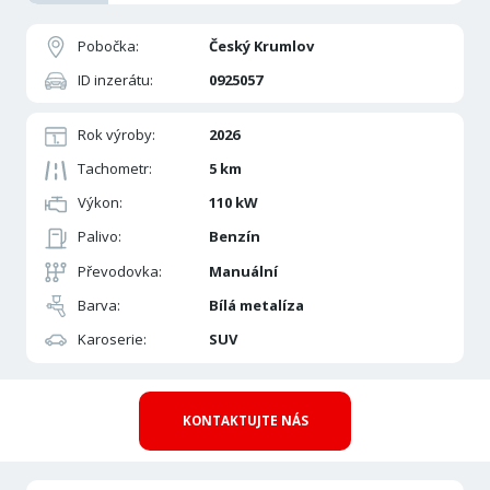
Pobočka:
Český Krumlov
ID inzerátu:
0925057
Rok výroby:
2026
Tachometr:
5 km
Výkon:
110 kW
Palivo:
Benzín
Převodovka:
Manuální
Barva:
Bílá metalíza
Karoserie:
SUV
KONTAKTUJTE NÁS