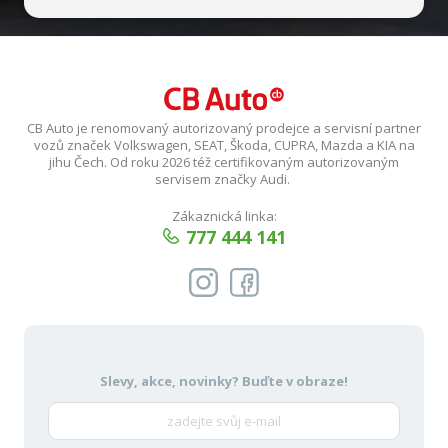
CB Auto je renomovaný autorizovaný prodejce a servisní partner
vozů značek Volkswagen, SEAT, Škoda, CUPRA, Mazda a KIA na
jihu Čech. Od roku 2026 též certifikovaným autorizovaným
servisem značky Audi.
Zákaznická linka:
777 444 141
Slevy, akce, novinky?
Buďte v obraze!