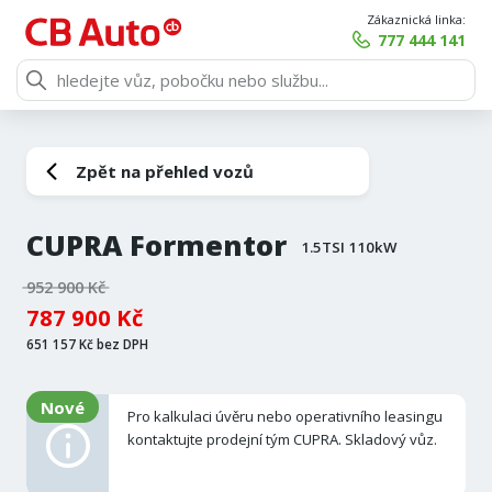
Zákaznická linka:
777 444 141
Zpět na přehled vozů
CUPRA Formentor
1.5TSI 110kW
952 900 Kč
787 900 Kč
651 157 Kč bez DPH
Nové
Pro kalkulaci úvěru nebo operativního leasingu
kontaktujte prodejní tým CUPRA. Skladový vůz.