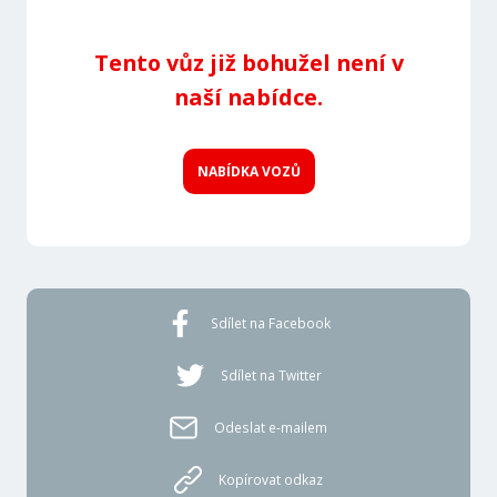
Tento vůz již bohužel není v
naší nabídce.
NABÍDKA VOZŮ
Sdílet na Facebook
Sdílet na Twitter
Odeslat e-mailem
Kopírovat odkaz