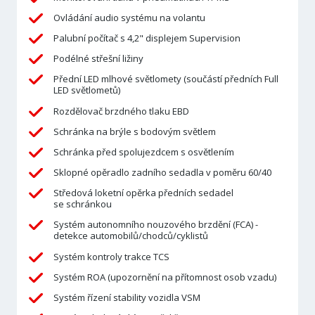
Ovládání audio systému na volantu
Palubní počítač s 4,2" displejem Supervision
Podélné střešní ližiny
Přední LED mlhové světlomety (součástí předních Full
LED světlometů)
Rozdělovač brzdného tlaku EBD
Schránka na brýle s bodovým světlem
Schránka před spolujezdcem s osvětlením
Sklopné opěradlo zadního sedadla v poměru 60/40
Středová loketní opěrka předních sedadel
se schránkou
Systém autonomního nouzového brzdění (FCA) -
detekce automobilů/chodců/cyklistů
Systém kontroly trakce TCS
Systém ROA (upozornění na přítomnost osob vzadu)
Systém řízení stability vozidla VSM