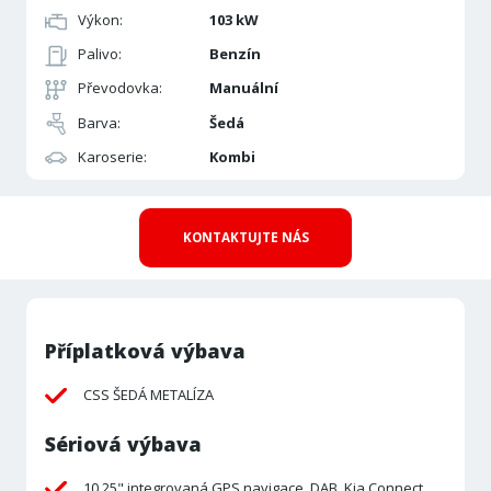
Výkon:
103 kW
Palivo:
Benzín
Převodovka:
Manuální
Barva:
Šedá
Karoserie:
Kombi
KONTAKTUJTE NÁS
Příplatková výbava
CSS ŠEDÁ METALÍZA
Sériová výbava
10,25" integrovaná GPS navigace, DAB, Kia Connect,