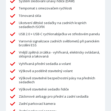
Systém sledování únavy řidiče (DAW)
Tempomat s omezovačem rychlosti
Tónovaná skla
Ukotvení dětské sedačky na zadních krajních
sedadlech ISOFIX
USB 2.0 + USB-C rychlonabíječka ve středovém panelu
Varovná signalizace zadních světlometů při panickém
brzdění ESS
Vnější zpětná zrcátka - vyhřívaná, elektricky ovládaná,
sklopná a lakovaná
Vyhřívaná přední sedadla a volant
Výškově a podélně stavitelný volant
Výškově stavitelné bezpečnostní pásy na předních
sedadlech
Výškově stavitelné sedadlo řidiče
Záclonové airbagy pro přední a zadní sedadla
Zadní parkovací kamera
Zadní parkovací senzory