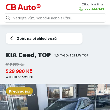
Zákaznická linka:
777 444 141
Zpět na přehled vozů
KIA Ceed, TOP
1,5 T-GDi 103 kW TOP
619 980 Kč
529 980 Kč
438 000 Kč bez DPH
Předváděcí