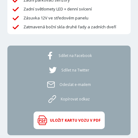
Zadní světlomety LED + denní svícení
Zásuvka 12V ve středovém panelu
Zatmavená boční skla druhé řady a zadních dveří
Sdílet na Facebook
Sdílet na Twitter
Odeslat e-mailem
Kopírovat odkaz
ULOŽIT KARTU VOZU V PDF