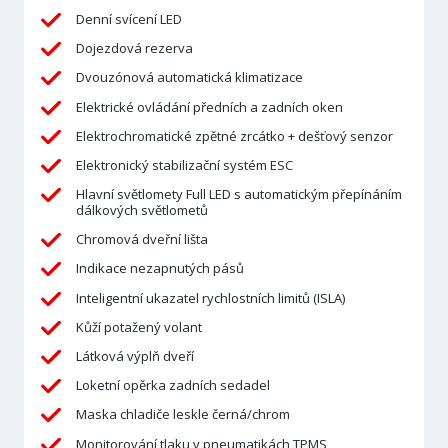
Denní svícení LED
Dojezdová rezerva
Dvouzónová automatická klimatizace
Elektrické ovládání předních a zadních oken
Elektrochromatické zpětné zrcátko + dešťový senzor
Elektronický stabilizační systém ESC
Hlavní světlomety Full LED s automatickým přepínáním
dálkových světlometů
Chromová dveřní lišta
Indikace nezapnutých pásů
Inteligentní ukazatel rychlostních limitů (ISLA)
Kůží potažený volant
Látková výplň dveří
Loketní opěrka zadních sedadel
Maska chladiče leskle černá/chrom
Monitorování tlaku v pneumatikách TPMS