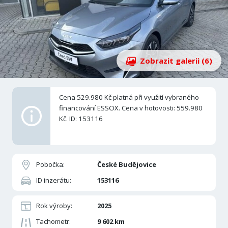
Zobrazit galerii (6)
Cena 529.980 Kč platná při využití vybraného
financování ESSOX. Cena v hotovosti: 559.980
Kč. ID: 153116
Pobočka:
České Budějovice
ID inzerátu:
153116
Rok výroby:
2025
Tachometr:
9 602 km