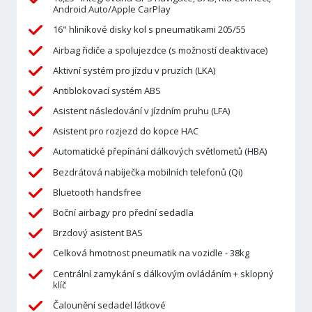
Android Auto/Apple CarPlay
16" hliníkové disky kol s pneumatikami 205/55
Airbag řidiče a spolujezdce (s možností deaktivace)
Aktivní systém pro jízdu v pruzích (LKA)
Antiblokovací systém ABS
Asistent následování v jízdním pruhu (LFA)
Asistent pro rozjezd do kopce HAC
Automatické přepínání dálkových světlometů (HBA)
Bezdrátová nabíječka mobilních telefonů (Qi)
Bluetooth handsfree
Boční airbagy pro přední sedadla
Brzdový asistent BAS
Celková hmotnost pneumatik na vozidle - 38kg
Centrální zamykání s dálkovým ovládáním + sklopný
klíč
Čalounění sedadel látkové