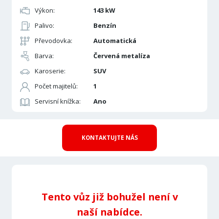
Výkon:
143 kW
Palivo:
Benzín
Převodovka:
Automatická
Barva:
Červená metalíza
Karoserie:
SUV
Počet majitelů:
1
Servisní knížka:
Ano
KONTAKTUJTE NÁS
Tento vůz již bohužel není v
naší nabídce.