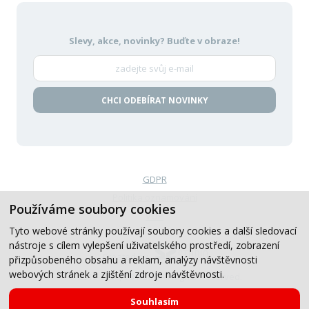
Slevy, akce, novinky?
Buďte v obraze!
CHCI ODEBÍRAT NOVINKY
GDPR
Politika oznamování
Používáme soubory cookies
VOP
Tyto webové stránky používají soubory cookies a další sledovací
nástroje s cílem vylepšení uživatelského prostředí, zobrazení
Created by
přizpůsobeného obsahu a reklam, analýzy návštěvnosti
webových stránek a zjištění zdroje návštěvnosti.
© 2019-2026, CB Auto, All Rights Reserved.
Souhlasím