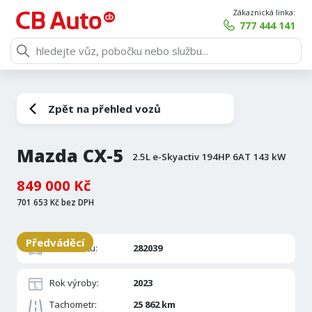
Zákaznická linka:
777 444 141
Zpět na přehled vozů
Mazda CX-5
2.5L e-Skyactiv 194HP 6AT 143 kW
849 000 Kč
701 653 Kč bez DPH
Předváděcí
ID inzerátu:
282039
Rok výroby:
2023
Tachometr:
25 862 km