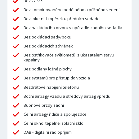
Bez Car2X
Bez kombinovaného podélného a příčného vedení
Bez loketních opěrek u předních sedadel
Bez nakládacího otvoru v opěradle zadního sedadla
Bez odkládací sady/boxu
Bez odkládacích schránek
Bez ostřikovače světlometů, s ukazatelem stavu
kapaliny
Bez podlahy ložné plochy
Bez systémů pro přístup do vozidla
Bezdrátové nabíjení telefonu
Boční airbagy vzadu a středový airbag vpředu
Bubnové brzdy zadní
Čelní airbagy řidiče a spolujezdce
Čelní okno, tepelně izolační sklo
DAB - digitální radiopříjem