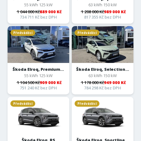
55 kWh 125 kW
63 kWh 150 kW
1 044 000 Kč
889 000 Kč
1 208 000 Kč
989 000 Kč
734 711 Kč bez DPH
817 355 Kč bez DPH
Předváděcí
Předváděcí
Škoda Elroq, Premium...
Škoda Elroq, Selection...
55 kWh 125 kW
63 kWh 150 kW
1 104 500 Kč
909 000 Kč
1 178 000 Kč
949 000 Kč
751 240 Kč bez DPH
784 298 Kč bez DPH
Předváděcí
Předváděcí
Škoda Elroq, RS
Škoda Elroq, Sportline...