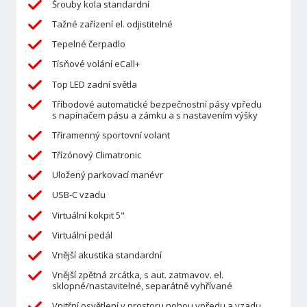
Šrouby kola standardní
Tažné zařízení el. odjistitelné
Tepelné čerpadlo
Tísňové volání eCall+
Top LED zadní světla
Tříbodové automatické bezpečnostní pásy vpředu
s napínačem pásu a zámku a s nastavením výšky
Tříramenný sportovní volant
Třízónový Climatronic
Uložený parkovací manévr
USB-C vzadu
Virtuální kokpit 5"
Virtuální pedál
Vnější akustika standardní
Vnější zpětná zrcátka, s aut. zatmavov. el.
sklopné/nastavitelné, separátně vyhřívané
Vnitřní osvětlení v prostoru nohou vpředu a vzadu