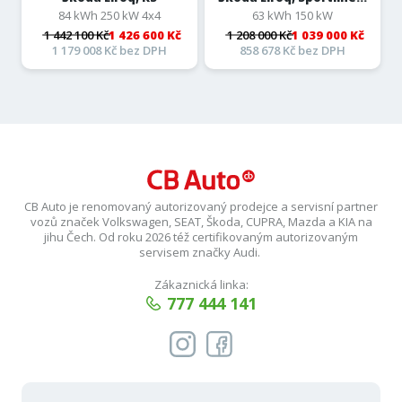
84 kWh 250 kW 4x4
63 kWh 150 kW
1 442 100 Kč
1 426 600 Kč
1 208 000 Kč
1 039 000 Kč
1 179 008 Kč bez DPH
858 678 Kč bez DPH
CB Auto je renomovaný autorizovaný prodejce a servisní partner
vozů značek Volkswagen, SEAT, Škoda, CUPRA, Mazda a KIA na
jihu Čech. Od roku 2026 též certifikovaným autorizovaným
servisem značky Audi.
Zákaznická linka:
777 444 141