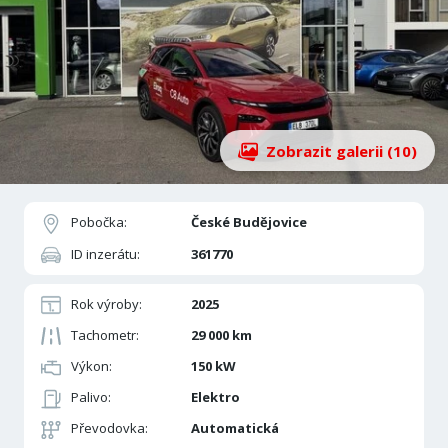
Zobrazit galerii (10)
Pobočka:
České Budějovice
ID inzerátu:
361770
Rok výroby:
2025
Tachometr:
29 000 km
Výkon:
150 kW
Palivo:
Elektro
Převodovka:
Automatická