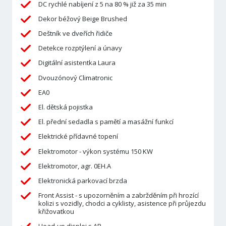
DC rychlé nabíjení z 5 na 80 % již za 35 min
Dekor béžový Beige Brushed
Deštník ve dveřích řidiče
Detekce rozptýlení a únavy
Digitální asistentka Laura
Dvouzónový Climatronic
EA0
El. dětská pojistka
El. přední sedadla s pamětí a masážní funkcí
Elektrické přídavné topení
Elektromotor - výkon systému 150 KW
Elektromotor, agr. 0EH.A
Elektronická parkovací brzda
Front Assist - s upozorněním a zabržděním při hrozící
kolizi s vozidly, chodci a cyklisty, asistence při průjezdu
křižovatkou