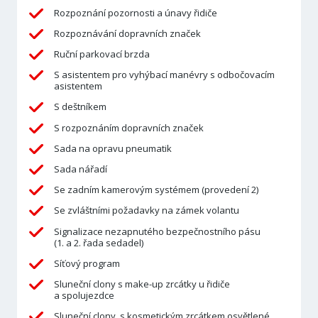
Rozpoznání pozornosti a únavy řidiče
Rozpoznávání dopravních značek
Ruční parkovací brzda
S asistentem pro vyhýbací manévry s odbočovacím
asistentem
S deštníkem
S rozpoznáním dopravních značek
Sada na opravu pneumatik
Sada nářadí
Se zadním kamerovým systémem (provedení 2)
Se zvláštními požadavky na zámek volantu
Signalizace nezapnutého bezpečnostního pásu
(1. a 2. řada sedadel)
Síťový program
Sluneční clony s make-up zrcátky u řidiče
a spolujezdce
Sluneční clony, s kosmetickým zrcátkem osvětlené