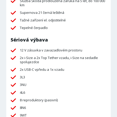
Služba Škoda prodloužená záruka na 5 let, do 100 000
km
Supernova 21 černá leštěná
Tažné zařízení el. odjistitelné
Tepelné čerpadlo
Sériová výbava
12 V zásuvka v zavazadlovém prostoru
2x i-Size a 2x Top Tether vzadu, i-Size na sedadle
spolujezdce
2x USB-C vpředu a 1x vzadu
3L3
3NU
4L6
8 reproduktory (pasivní)
8N6
9WT