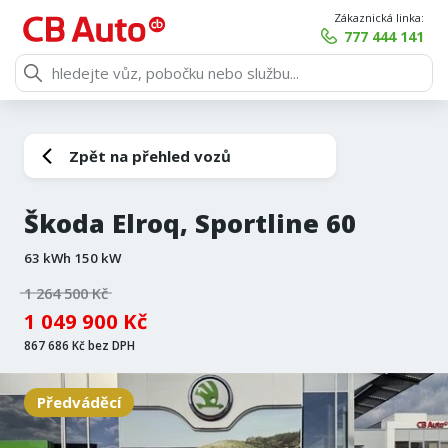
Zákaznická linka:
777 444 141
Zpět na přehled vozů
Škoda Elroq, Sportline 60
63 kWh 150 kW
1 264 500 Kč
1 049 900 Kč
867 686 Kč bez DPH
Předváděcí