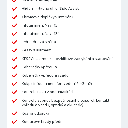
Head-up displej s AR
Hlídání mrtvého úhlu (Side Assist)
Chromové doplňky v interiéru
Infotainment Navi 13'
Infotainment Navi 13"
Jednotónová siréna
Kessy s alarmem
KESSY s alarmem - bezklíčové zamykání a startování
Koberečky vpředu a
Koberečky vpředu a vzadu
Kokpit infotainment (provedení 2) (Gen2)
Kontrola tlaku v pneumatikách
Kontrola zapnutí bezpečnostního pásu, el. kontakt
vpředu a vzadu, optický a akustický
Koš na odpadky
Kotoučové brzdy přední