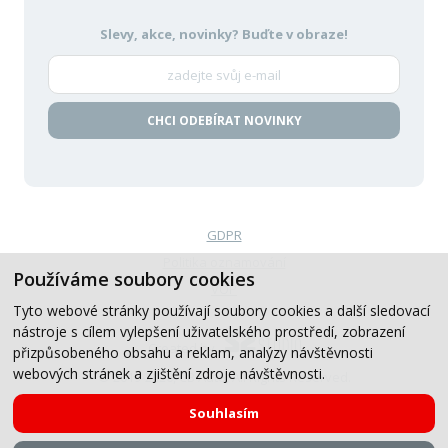
Slevy, akce, novinky?
Buďte v obraze!
CHCI ODEBÍRAT NOVINKY
GDPR
Politika oznamování
Používáme soubory cookies
VOP
Tyto webové stránky používají soubory cookies a další sledovací
nástroje s cílem vylepšení uživatelského prostředí, zobrazení
Created by
přizpůsobeného obsahu a reklam, analýzy návštěvnosti
webových stránek a zjištění zdroje návštěvnosti.
© 2019-2026, CB Auto, All Rights Reserved.
Souhlasím