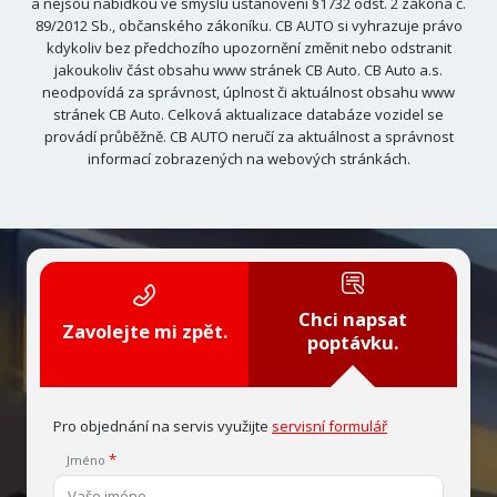
a nejsou nabídkou ve smyslu ustanovení §1732 odst. 2 zákona č.
89/2012 Sb., občanského zákoníku. CB AUTO si vyhrazuje právo
kdykoliv bez předchozího upozornění změnit nebo odstranit
jakoukoliv část obsahu www stránek CB Auto. CB Auto a.s.
neodpovídá za správnost, úplnost či aktuálnost obsahu www
stránek CB Auto. Celková aktualizace databáze vozidel se
provádí průběžně. CB AUTO neručí za aktuálnost a správnost
informací zobrazených na webových stránkách.
Chci napsat
Zavolejte mi zpět.
poptávku.
Pro objednání na servis využijte
servisní formulář
Jméno