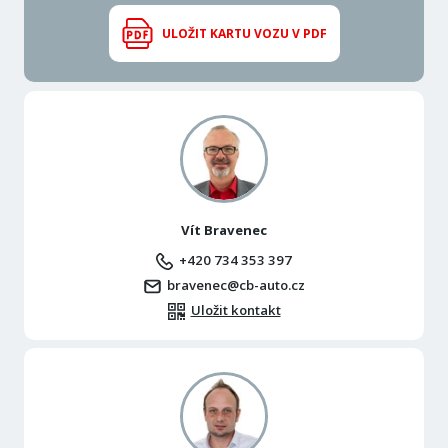
ULOŽIT KARTU VOZU V PDF
Vít Bravenec
+420 734 353 397
bravenec@cb-auto.cz
Uložit kontakt