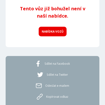
Tento vůz již bohužel není v
naší nabídce.
NABÍDKA VOZŮ
Sdílet na Facebook
Sdílet na Twitter
Odeslat e-mailem
Kopírovat odkaz