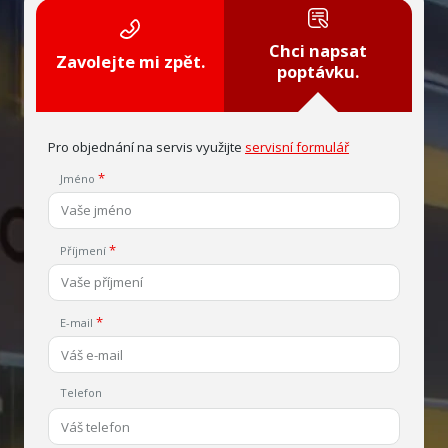
Chci napsat
Zavolejte mi zpět.
poptávku.
Pro objednání na servis využijte
servisní formulář
Jméno
Příjmení
E-mail
Telefon