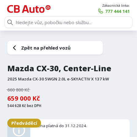
Zákaznická linka:
777 444 141
Zpět na přehled vozů
Mazda CX-30, Center-Line
2025 Mazda CX-30 5WGN 2.0L e-SKYACTIV X 137 kW
660 800 Kč
659 000 Kč
544 628 Kč bez DPH
Předváděcí
Cena platná do 31.12.2024.