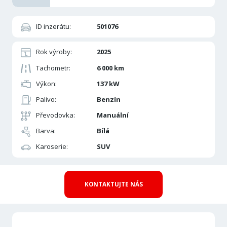
ID inzerátu:
501076
Rok výroby:
2025
Tachometr:
6 000 km
Výkon:
137 kW
Palivo:
Benzín
Převodovka:
Manuální
Barva:
Bílá
Karoserie:
SUV
KONTAKTUJTE NÁS