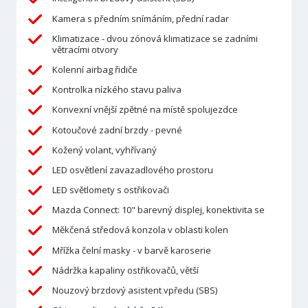
Kamera s předním snímáním, přední radar
Klimatizace - dvou zónová klimatizace se zadními
větracími otvory
Kolenní airbag řidiče
Kontrolka nízkého stavu paliva
Konvexní vnější zpětné na místě spolujezdce
Kotoučové zadní brzdy - pevné
Kožený volant, vyhřívaný
LED osvětlení zavazadlového prostoru
LED světlomety s ostřikovači
Mazda Connect: 10" barevný displej, konektivita se
Měkčená středová konzola v oblasti kolen
Mřížka čelní masky - v barvě karoserie
Nádržka kapaliny ostřikovačů, větší
Nouzový brzdový asistent vpředu (SBS)