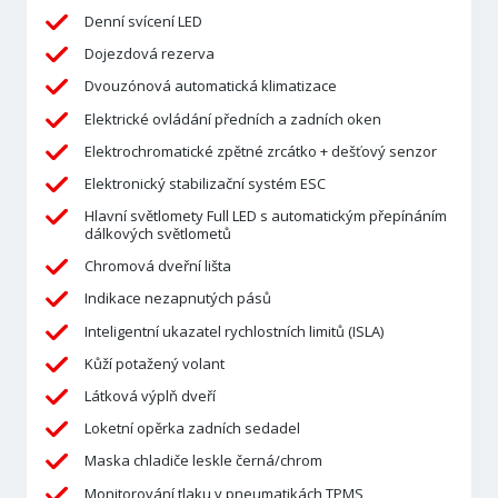
Denní svícení LED
Dojezdová rezerva
Dvouzónová automatická klimatizace
Elektrické ovládání předních a zadních oken
Elektrochromatické zpětné zrcátko + dešťový senzor
Elektronický stabilizační systém ESC
Hlavní světlomety Full LED s automatickým přepínáním
dálkových světlometů
Chromová dveřní lišta
Indikace nezapnutých pásů
Inteligentní ukazatel rychlostních limitů (ISLA)
Kůží potažený volant
Látková výplň dveří
Loketní opěrka zadních sedadel
Maska chladiče leskle černá/chrom
Monitorování tlaku v pneumatikách TPMS