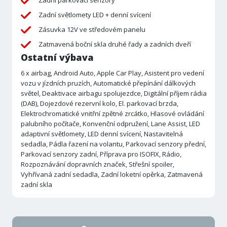
Zadní světlomety LED + denní svícení
Zásuvka 12V ve středovém panelu
Zatmavená boční skla druhé řady a zadních dveří
Ostatní výbava
6 x airbag, Android Auto, Apple Car Play, Asistent pro vedení
vozu v jízdních pruzích, Automatické přepínání dálkových
světel, Deaktivace airbagu spolujezdce, Digitální příjem rádia
(DAB), Dojezdové rezervní kolo, El. parkovací brzda,
Elektrochromatické vnitřní zpětné zrcátko, Hlasové ovládání
palubního počítače, Konvenční odpružení, Lane Assist, LED
adaptivní světlomety, LED denní svícení, Nastavitelná
sedadla, Pádla řazení na volantu, Parkovací senzory přední,
Parkovací senzory zadní, Příprava pro ISOFIX, Rádio,
Rozpoznávání dopravních značek, Střešní spoiler,
Vyhřívaná zadní sedadla, Zadní loketní opěrka, Zatmavená
zadní skla