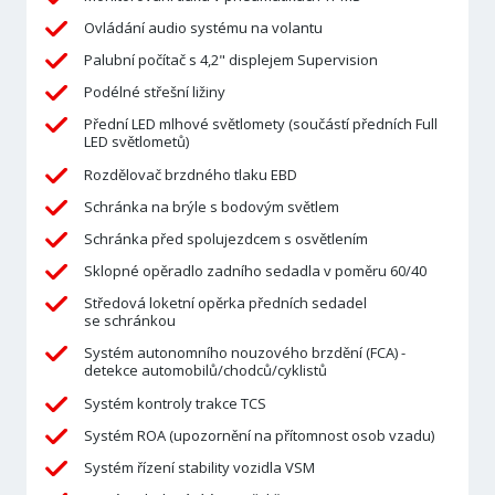
Ovládání audio systému na volantu
Palubní počítač s 4,2" displejem Supervision
Podélné střešní ližiny
Přední LED mlhové světlomety (součástí předních Full
LED světlometů)
Rozdělovač brzdného tlaku EBD
Schránka na brýle s bodovým světlem
Schránka před spolujezdcem s osvětlením
Sklopné opěradlo zadního sedadla v poměru 60/40
Středová loketní opěrka předních sedadel
se schránkou
Systém autonomního nouzového brzdění (FCA) -
detekce automobilů/chodců/cyklistů
Systém kontroly trakce TCS
Systém ROA (upozornění na přítomnost osob vzadu)
Systém řízení stability vozidla VSM