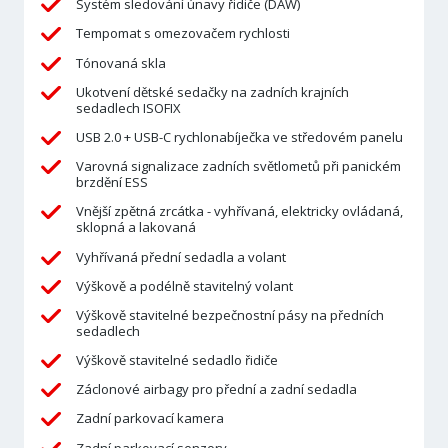
Systém sledování únavy řidiče (DAW)
Tempomat s omezovačem rychlosti
Tónovaná skla
Ukotvení dětské sedačky na zadních krajních
sedadlech ISOFIX
USB 2.0 + USB-C rychlonabíječka ve středovém panelu
Varovná signalizace zadních světlometů při panickém
brzdění ESS
Vnější zpětná zrcátka - vyhřívaná, elektricky ovládaná,
sklopná a lakovaná
Vyhřívaná přední sedadla a volant
Výškově a podélně stavitelný volant
Výškově stavitelné bezpečnostní pásy na předních
sedadlech
Výškově stavitelné sedadlo řidiče
Záclonové airbagy pro přední a zadní sedadla
Zadní parkovací kamera
Zadní parkovací senzory