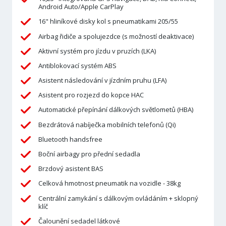
Android Auto/Apple CarPlay
16" hliníkové disky kol s pneumatikami 205/55
Airbag řidiče a spolujezdce (s možností deaktivace)
Aktivní systém pro jízdu v pruzích (LKA)
Antiblokovací systém ABS
Asistent následování v jízdním pruhu (LFA)
Asistent pro rozjezd do kopce HAC
Automatické přepínání dálkových světlometů (HBA)
Bezdrátová nabíječka mobilních telefonů (Qi)
Bluetooth handsfree
Boční airbagy pro přední sedadla
Brzdový asistent BAS
Celková hmotnost pneumatik na vozidle - 38kg
Centrální zamykání s dálkovým ovládáním + sklopný
klíč
Čalounění sedadel látkové