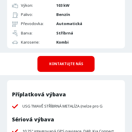
Výkon:
103 kW
Palivo:
Benzín
Převodovka:
Automatická
Barva:
Stříbrná
Karoserie:
Kombi
KONTAKTUJTE NÁS
Příplatková výbava
USG TMAVĚ STŘÍBRNÁ METALÍZA (nelze pro G
Sériová výbava
10,25" integrovaná GPS navigace, DAB, Kia Connect,