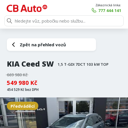
Zákaznická linka:
777 444 141
Zpět na přehled vozů
KIA Ceed SW
1,5 T-GDI 7DCT 103 kW TOP
669 980 Kč
549 980 Kč
454 529 Kč bez DPH
Předváděcí