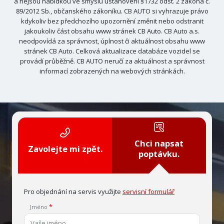
a nejsou nabídkou ve smyslu ustanovení §1732 odst. 2 zákona č.
89/2012 Sb., občanského zákoníku. CB AUTO si vyhrazuje právo
kdykoliv bez předchozího upozornění změnit nebo odstranit
jakoukoliv část obsahu www stránek CB Auto. CB Auto a.s.
neodpovídá za správnost, úplnost či aktuálnost obsahu www
stránek CB Auto. Celková aktualizace databáze vozidel se
provádí průběžně. CB AUTO neručí za aktuálnost a správnost
informací zobrazených na webových stránkách.
Chci napsat
Zavolejte mi zpět.
poptávku.
Pro objednání na servis využijte
servisní formulář
Jméno