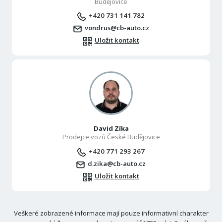
Budějovice
+420 731 141 782
vondrus@cb-auto.cz
Uložit kontakt
David Zíka
Prodejce vozů České Budějovice
+420 771 293 267
d.zika@cb-auto.cz
Uložit kontakt
Veškeré zobrazené informace mají pouze informativní charakter