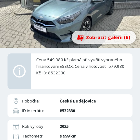
Zobrazit galerii (6)
Cena 549.980 Kč platná při využití vybraného
financování ESSOX. Cena v hotovosti: 579.980
Kč. ID: 8532330
Pobočka:
České Budějovice
ID inzerátu:
8532330
Rok výroby:
2025
Tachometr:
9 999 km