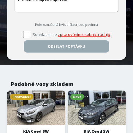
Pole označená hvězdičkou jsou povinná
Souhlasím se
zpracováním osobních údajů
ODESLAT POPTÁVKU
Podobné vozy skladem
Předváděcí
Nové
KIA Ceed SW
KIA Ceed SW