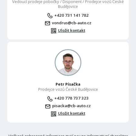
Vedoucí prodeje pobočky / Disponent / Prodejce vozů České
Budějovice
+420 731 141 782
vondrus@cb-auto.cz
Uložit kontakt
Petr Písačka
Prodejce vozů České Budějovice
+420 778 737 323
pisacka@cb-auto.cz
Uložit kontakt