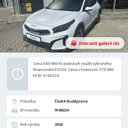
Zobrazit galerii (6)
Cena 549.980 Kč platná při využití vybraného
financování ESSOX. Cena v hotovosti: 579.980
Kč ID: 9166224
Pobočka:
České Budějovice
ID inzerátu:
9166224
Rok výroby:
2026