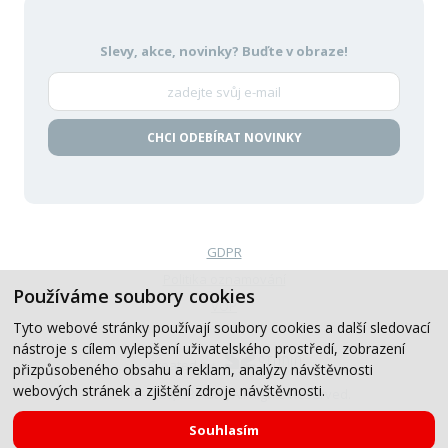
Slevy, akce, novinky?
Buďte v obraze!
CHCI ODEBÍRAT NOVINKY
GDPR
Politika oznamování
Používáme soubory cookies
VOP
Tyto webové stránky používají soubory cookies a další sledovací
nástroje s cílem vylepšení uživatelského prostředí, zobrazení
Created by
přizpůsobeného obsahu a reklam, analýzy návštěvnosti
webových stránek a zjištění zdroje návštěvnosti.
© 2019-2026, CB Auto, All Rights Reserved.
Souhlasím