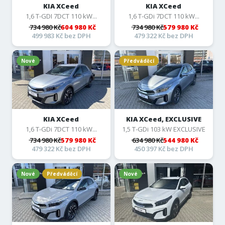
KIA XCeed
KIA XCeed
1,6 T-GDI 7DCT 110 kW...
1,6 T-GDi 7DCT 110 kW...
734 980 Kč
604 980 Kč
734 980 Kč
579 980 Kč
499 983 Kč bez DPH
479 322 Kč bez DPH
Nové
Předváděcí
KIA XCeed
KIA XCeed, EXCLUSIVE
1,6 T-GDi 7DCT 110 kW...
1,5 T-GDi 103 kW EXCLUSIVE
734 980 Kč
579 980 Kč
634 980 Kč
544 980 Kč
479 322 Kč bez DPH
450 397 Kč bez DPH
Nové
Předváděcí
Nové