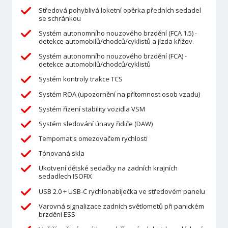
Středová pohyblivá loketní opěrka předních sedadel
se schránkou
Systém autonomního nouzového brzdění (FCA 1.5) -
detekce automobilů/chodců/cyklistů a jízda křižov.
Systém autonomního nouzového brzdění (FCA) -
detekce automobilů/chodců/cyklistů
Systém kontroly trakce TCS
Systém ROA (upozornění na přítomnost osob vzadu)
Systém řízení stability vozidla VSM
Systém sledování únavy řidiče (DAW)
Tempomat s omezovačem rychlosti
Tónovaná skla
Ukotvení dětské sedačky na zadních krajních
sedadlech ISOFIX
USB 2.0 + USB-C rychlonabíječka ve středovém panelu
Varovná signalizace zadních světlometů při panickém
brzdění ESS