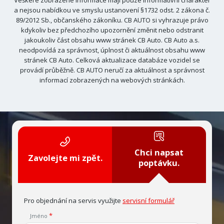
Veškeré zobrazené informace mají pouze informativní charakter
a nejsou nabídkou ve smyslu ustanovení §1732 odst. 2 zákona č.
89/2012 Sb., občanského zákoníku. CB AUTO si vyhrazuje právo
kdykoliv bez předchozího upozornění změnit nebo odstranit
jakoukoliv část obsahu www stránek CB Auto. CB Auto a.s.
neodpovídá za správnost, úplnost či aktuálnost obsahu www
stránek CB Auto. Celková aktualizace databáze vozidel se
provádí průběžně. CB AUTO neručí za aktuálnost a správnost
informací zobrazených na webových stránkách.
Chci napsat
Zavolejte mi zpět.
poptávku.
Pro objednání na servis využijte
servisní formulář
Jméno