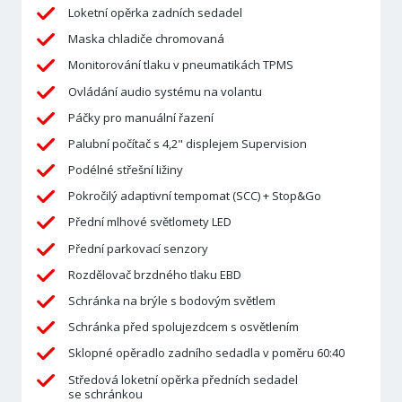
Loketní opěrka zadních sedadel
Maska chladiče chromovaná
Monitorování tlaku v pneumatikách TPMS
Ovládání audio systému na volantu
Páčky pro manuální řazení
Palubní počítač s 4,2" displejem Supervision
Podélné střešní ližiny
Pokročilý adaptivní tempomat (SCC) + Stop&Go
Přední mlhové světlomety LED
Přední parkovací senzory
Rozdělovač brzdného tlaku EBD
Schránka na brýle s bodovým světlem
Schránka před spolujezdcem s osvětlením
Sklopné opěradlo zadního sedadla v poměru 60:40
Středová loketní opěrka předních sedadel
se schránkou