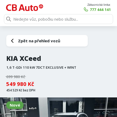
Zákaznická linka:
777 444 141
Zpět na přehled vozů
KIA XCeed
1,6 T-GDi 110 kW 7DCT EXCLUSIVE + WINT
699 980 Kč
549 980 Kč
454 529 Kč bez DPH
Nové