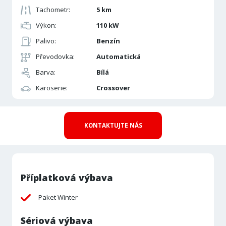
Tachometr:
5 km
Výkon:
110 kW
Palivo:
Benzín
Převodovka:
Automatická
Barva:
Bílá
Karoserie:
Crossover
KONTAKTUJTE NÁS
Příplatková výbava
Paket Winter
Sériová výbava