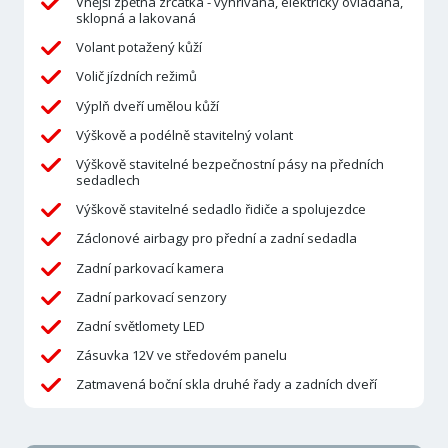
Vnější zpětná zrcátka - vyhřívaná, elektricky ovládaná,
sklopná a lakovaná
Volant potažený kůží
Volič jízdních režimů
Výplň dveří umělou kůží
Výškově a podélně stavitelný volant
Výškově stavitelné bezpečnostní pásy na předních
sedadlech
Výškově stavitelné sedadlo řidiče a spolujezdce
Záclonové airbagy pro přední a zadní sedadla
Zadní parkovací kamera
Zadní parkovací senzory
Zadní světlomety LED
Zásuvka 12V ve středovém panelu
Zatmavená boční skla druhé řady a zadních dveří