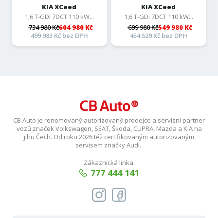
KIA XCeed
KIA XCeed
1,6 T-GDI 7DCT 110 kW...
1,6 T-GDi 7DCT 110 kW...
734 980 Kč
604 980 Kč
699 980 Kč
549 980 Kč
499 983 Kč bez DPH
454 529 Kč bez DPH
CB Auto je renomovaný autorizovaný prodejce a servisní partner
vozů značek Volkswagen, SEAT, Škoda, CUPRA, Mazda a KIA na
jihu Čech. Od roku 2026 též certifikovaným autorizovaným
servisem značky Audi.
Zákaznická linka:
777 444 141