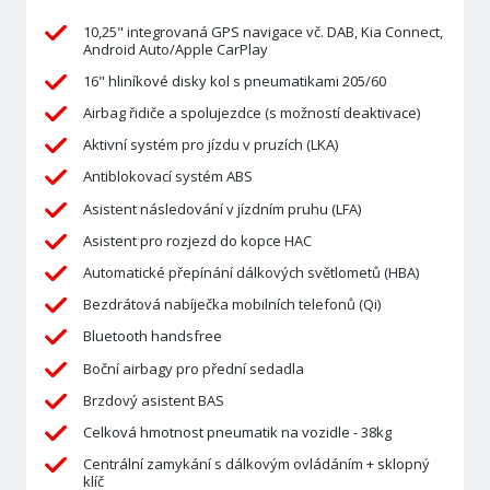
10,25" integrovaná GPS navigace vč. DAB, Kia Connect,
Android Auto/Apple CarPlay
16" hliníkové disky kol s pneumatikami 205/60
Airbag řidiče a spolujezdce (s možností deaktivace)
Aktivní systém pro jízdu v pruzích (LKA)
Antiblokovací systém ABS
Asistent následování v jízdním pruhu (LFA)
Asistent pro rozjezd do kopce HAC
Automatické přepínání dálkových světlometů (HBA)
Bezdrátová nabíječka mobilních telefonů (Qi)
Bluetooth handsfree
Boční airbagy pro přední sedadla
Brzdový asistent BAS
Celková hmotnost pneumatik na vozidle - 38kg
Centrální zamykání s dálkovým ovládáním + sklopný
klíč