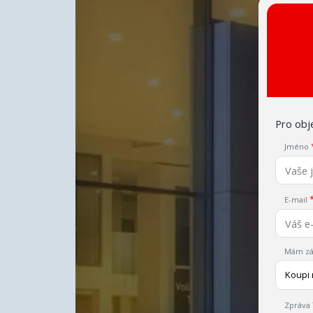
Pro obje
Jméno
E-mail
Mám zá
Koupi
Zpráva