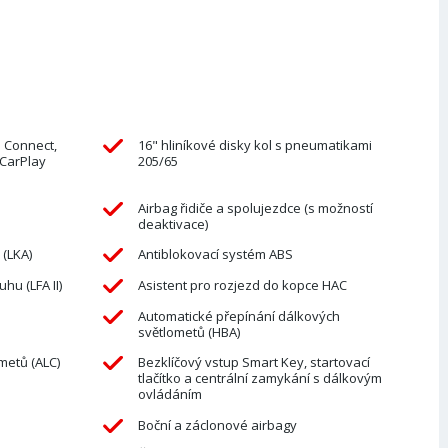
a Connect,
16" hliníkové disky kol s pneumatikami
 CarPlay
205/65
e
Airbag řidiče a spolujezdce (s možností
deaktivace)
 (LKA)
Antiblokovací systém ABS
hu (LFA II)
Asistent pro rozjezd do kopce HAC
Automatické přepínání dálkových
světlometů (HBA)
metů (ALC)
Bezklíčový vstup Smart Key, startovací
tlačítko a centrální zamykání s dálkovým
ovládáním
Boční a záclonové airbagy