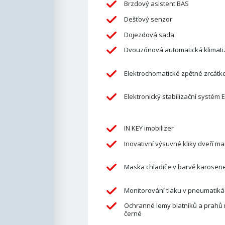
Brzdový asistent BAS
Dešťový senzor
Dojezdová sada
Dvouzónová automatická klimati
Elektrochomatické zpětné zrcátk
Elektronický stabilizační systém 
IN KEY imobilizer
Inovativní výsuvné kliky dveří m
Maska chladiče v barvě karoseri
Monitorování tlaku v pneumatik
Ochranné lemy blatníků a prahů
černé