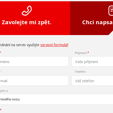
Zavolejte mi zpět.
Chci napsa
dnání na servis využijte
servisní formulář
Příjmení
Telefon
jem o
 nového vozu