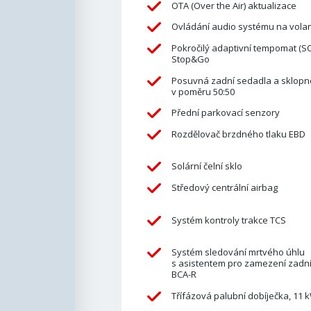
OTA (Over the Air) aktualizace
Ovládání audio systému na vola
Pokročilý adaptivní tempomat (SC
Stop&Go
Posuvná zadní sedadla a sklopn
v poměru 50:50
Přední parkovací senzory
Rozdělovač brzdného tlaku EBD
Solární čelní sklo
Středový centrální airbag
Systém kontroly trakce TCS
Systém sledování mrtvého úhlu
s asistentem pro zamezení zadní
BCA-R
Třífázová palubní dobíječka, 11 