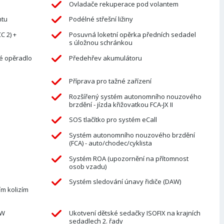
Ovladače rekuperace pod volantem
ntu
Podélné střešní ližiny
C 2) +
Posuvná loketní opěrka předních sedadel
s úložnou schránkou
é opěradlo
Předehřev akumulátoru
Příprava pro tažné zařízení
Rozšířený systém autonomního nouzového
brzdění - jízda křižovatkou FCA-JX II
SOS tlačítko pro systém eCall
Systém autonomního nouzového brzdění
(FCA) - auto/chodec/cyklista
Systém ROA (upozornění na přítomnost
osob vzadu)
Systém sledování únavy řidiče (DAW)
m kolizím
kW
Ukotvení dětské sedačky ISOFIX na krajních
sedadlech 2. řady