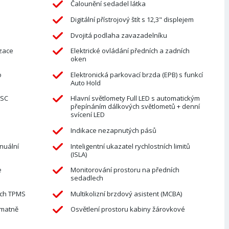
Čalounění sedadel látka
Digitální přístrojový štít s 12,3" displejem
Dvojitá podlaha zavazadelníku
zace
Elektrické ovládání předních a zadních
oken
o
Elektronická parkovací brzda (EPB) s funkcí
Auto Hold
ESC
Hlavní světlomety Full LED s automatickým
přepínáním dálkových světlometů + denní
svícení LED
Indikace nezapnutých pásů
anuální
Inteligentní ukazatel rychlostních limitů
(ISLA)
e
Monitorování prostoru na předních
sedadlech
ách TPMS
Multikolizní brzdový asistent (MCBA)
 matně
Osvětlení prostoru kabiny žárovkové