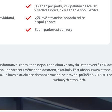
USB nabíjecí porty, 2x v palubní desce, 1x
v sedadle řidiče, 1x v sedadle spolujezdce
 ovládaná,
Výškově stavitelné sedadlo řidiče
a spolujezdce
Zadní parkovací senzory
nformativní charakter a nejsou nabídkou ve smyslu ustanovení §1732 odst
ho upozornění změnit nebo odstranit jakoukoliv část obsahu www stránek C
. Celková aktualizace databáze vozidel se provádí průběžně. CB AUTO ne
webových stránkách.