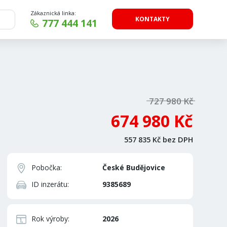
Zákaznická linka:
KONTAKTY
777 444 141
727 980 Kč
674 980 Kč
557 835 Kč bez DPH
Pobočka:
České Budějovice
ID inzerátu:
9385689
Rok výroby:
2026