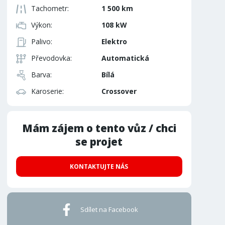
Tachometr:
1 500 km
Výkon:
108 kW
Palivo:
Elektro
Převodovka:
Automatická
Barva:
Bílá
Karoserie:
Crossover
Mám zájem o tento vůz / chci
se projet
KONTAKTUJTE NÁS
Sdílet na Facebook