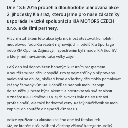
Dne 18.6.2016 proběhla dlouhodobě plánovaná akce
2. jihočeský Kia sraz, kterou jsme pro naše zákazníky
uspořádali v úzké spolupráci s KIA MOTORS CZECH
s.r.o. a dalšími partnery.
Hlavním tahákem této akce byla možnost otestovat kompletní
modelovou řadu Kia včetně nejnovějších modelů Kia Sportage
nebo KIA Optima. Zajímavým zpestřením byl i model KIA Soul EV,
o který měli návštěvnici také velký zájem.
Celý den byl doprovázen bohatým kulturním programem
a soutěžemi pro děti i dospělé. Pro ty nejmenší bylo připraveno
malování na obličej, skákací hrad a všechny děti mohly pomalovat
krásný červený vůz KIA. Dospělí se naopak mohli zapojit
do soutěže „Chcete být Kiákem?“ a otestovat tak své znalosti
o značce KIA. Odměnou za jejich aktivitu bylo nejen uznání
profesionálů, ale také hodnotné ceny. Každý návštěvník se mohl
zapojit i do soutěže o nejhezčí vůz srazu.
Velice využívanou aktivitou celého dne byl fotokoutek
KIA, ve kterém našli zalíbení všechny věkové kategorie. Velký