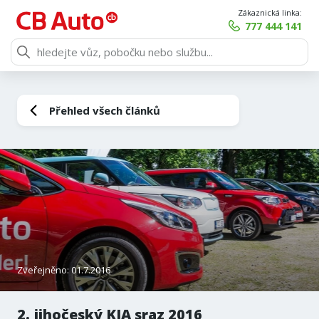
Zákaznická linka:
777 444 141
Přehled všech článků
Zveřejněno: 01.7.2016
2. jihočeský KIA sraz 2016