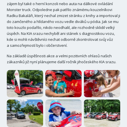
zájem byl také o herní konzoli nebo auta na dálkové ovládání
Monster truck. Odpoledne pak patřilo známému kouzelníkovi
Radku Bakaláři, který nechal zmizet stránku z knihy a importoval ji
do zamčeného a hlídaného vozu vedle diváků u pódia. Jak se mu
toto kouzlo podařilo, nikdo neodhalil, ale rozhodně sklidil velký
úspěch. Na KIA srazu nechyběl ani stánek s diagnostikou vozu,
kde si mohli návštěvníci nechat odborně zkontrolovat svůj vůz
a samozřejmostí bylo i občerstvení.
Na základě úspěšnosti akce a velmi pozitivních ohlasů našich
zákazníků již nyní plánujeme další ročník jihočeského KIA srazu.