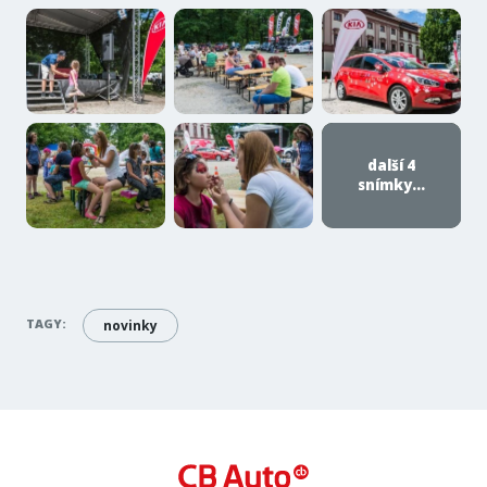
další 4
snímky...
TAGY:
novinky