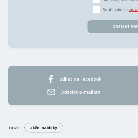
Souhlasím se
zpra
ODESLAT PO
Sdílet na Facebook
Odeslat e-mailem
akční nabídky
TAGY: