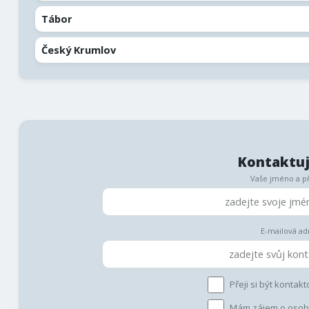
Tábor
Český Krumlov
Kontaktuj
Vaše jméno a p
E-mailová ad
Přeji si být kont
Mám zájem o osobn