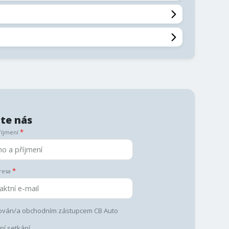
te nás
říjmení
resa
aktován/a obchodním zástupcem CB Auto
í setkání