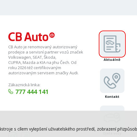
CB Auto je renomovaný autorizovaný
prodejce a servisní partner vozů značek
Volkswagen, SEAT, Škoda,
Aktuálně
CUPRA, Mazda a KIA na jihu Čech. Od
roku 2026 též certifikovaným
autorizovaným servisem značky Audi.
Zákaznická linka:
777 444 141
Kontakt
ástroje s cílem vylepšení uživatelského prostředí, zobrazení přizpů
Ojeté vozy