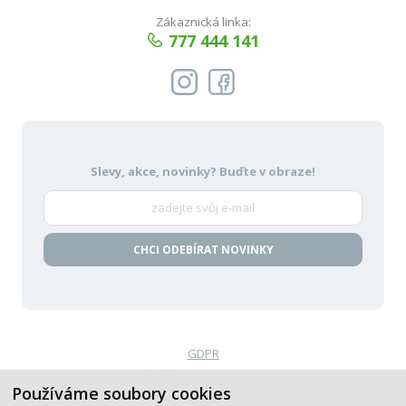
Zákaznická linka:
777 444 141
Slevy, akce, novinky?
Buďte v obraze!
CHCI ODEBÍRAT NOVINKY
GDPR
Politika oznamování
Používáme soubory cookies
VOP