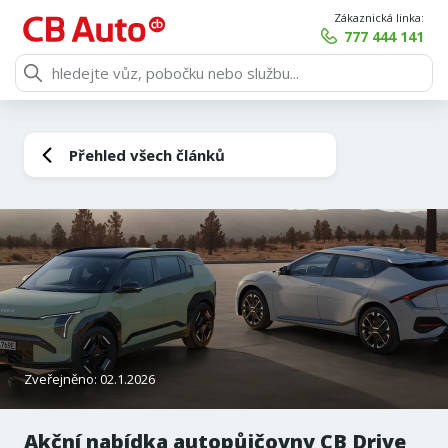
Zákaznická linka:
777 444 141
Přehled všech článků
Zveřejněno: 02.1.2026
Akční nabídka autopůjčovny CB Drive