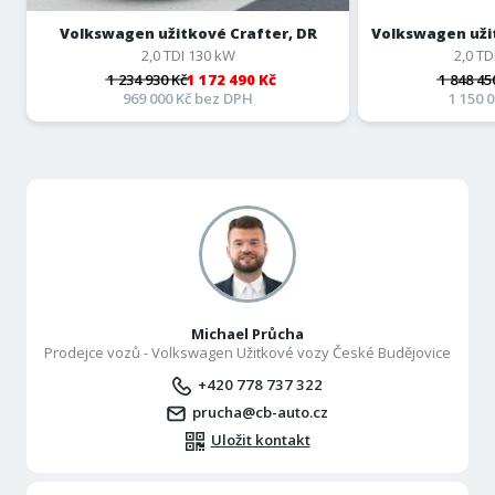
Volkswagen užitkové Crafter, DR
Volkswagen užit
2,0 TDI 130 kW
2,0 T
1 234 930 Kč
1 172 490 Kč
1 848 45
969 000 Kč bez DPH
1 150 
Michael Průcha
Prodejce vozů - Volkswagen Užitkové vozy České Budějovice
+420 778 737 322
prucha@cb-auto.cz
Uložit kontakt