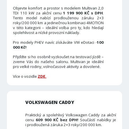
Objevte komfort a prostor s modelem Multivan 2,0
TDI 110 kW za akční cenu
1 199 900 KČ s DPH
.
Tento model nabízí prodlouženou záruku 2+3
roky/200 000 km a jedinečnou kombinaci 4MOTION
v této kategorii – ideální volba pro ty, kdo hledají
spolehlivost a nízké provozní náklady.
Pro modely PHEV navíc získáváte VW eDotaci -
100
000 Kč!
Přijďdte si ho osobně vyzkoušet na testovací jízdě –
zveme Vás do našeho salonu. Multivan je ideální
pro velké rodiny, volnočasové aktivity a dovolené.
Více o vozidle
ZDE.
VOLKSWAGEN CADDY
Praktický a spolehlivý Volkswagen Caddy za akční
cenu
609 900 KČ bez DPH!
Součástí nabídky je
i prodloužená záruka 2+3 roky/200 000 km.