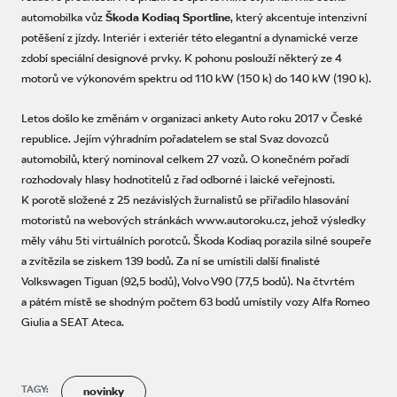
automobilka vůz
Škoda Kodiaq Sportline
, který akcentuje intenzivní
potěšení z jízdy. Interiér i exteriér této elegantní a dynamické verze
zdobí speciální designové prvky. K pohonu poslouží některý ze 4
motorů ve výkonovém spektru od 110 kW (150 k) do 140 kW (190 k).
Letos došlo ke změnám v organizaci ankety Auto roku 2017 v České
republice. Jejím výhradním pořadatelem se stal Svaz dovozců
automobilů, který nominoval celkem 27 vozů. O konečném pořadí
rozhodovaly hlasy hodnotitelů z řad odborné i laické veřejnosti.
K porotě složené z 25 nezávislých žurnalistů se přiřadilo hlasování
motoristů na webových stránkách www.autoroku.cz, jehož výsledky
měly váhu 5ti virtuálních porotců. Škoda Kodiaq porazila silné soupeře
a zvítězila se ziskem 139 bodů. Za ní se umístili další finalisté
Volkswagen Tiguan (92,5 bodů), Volvo V90 (77,5 bodů). Na čtvrtém
a pátém místě se shodným počtem 63 bodů umístily vozy Alfa Romeo
Giulia a SEAT Ateca.
TAGY:
novinky