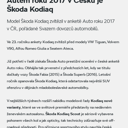
Autem roku 2017 v Česku je
Škoda Kodiaq
Model Škoda Kodiaq zvítězil v anketě Auto roku 2017
v ČR, pořádané Svazem dovozců automobilů.
Ve 23. ročníku ankety Kodiaq zvítězil před modely VW Tiguan, Volvem
V90, Alfou Romeo Giulia a Seatem Ateca.
​Již potřetí v řadě získala Škoda Auto prestižní ocenění v české anketě
Auto roku. Obhájila tak prvenství z předchozích let, kdy se titulu
dočkaly vozy Škoda Fabia (2015) a Škoda Superb (2016). Letošní
ročník opanovala Škoda Kodiaq, která odstartovala největší SUV
ofenzívu v dějinách mladoboleslavské automobilky.
V nejbližších týdnech rozšíří nabídku modelové řady
Kodiaq nové
varianty
, které se ve světové premiéře představily na nedávném
ženevském autosalonu.
Škoda Kodiaq Scout
je sériově vybavena
pohonem všech kol a jak opticky, tak technicky zdůrazňuje své off-
roadové přednosti. Pro příznivce sportovního stylu navrhla česká