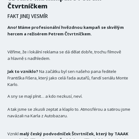
Čtvrtníčkem
FAKT JINEJ VESMÍR
Ano! Máme profesionální hvězdnou kampaň se skvělým
hercem a režisérem Petrem Čtvrtníčkem.
Věříme, že i lokální reklama se dá dělat dobře, trochu filmově
a hlavně s nadhledem.
Jak to vzniklo?
Na začátku byl sen našeho pana ředitele
Františka Fišera, který jako celá řada autařů, fandí seriálu Monte
Karlo.
A sny se mají plnit… a kdo nezkusí, neví.
A tak jsme se zkusili zeptat a klaplo to. Atmosférou a satirou jsme
navázali na Karla z Autobazaru.
Vznikl
malý český podvodníček Štvrtníček, který by TAAAK