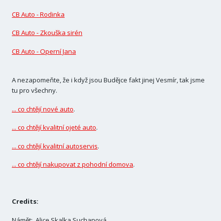
CB Auto - Rodinka
CB Auto - Zkouška sirén
CB Auto - Operní Jana
A nezapomeňte, že i když jsou Budějce fakt jinej Vesmír, tak jsme
tu pro všechny.
... co chtějí nové auto
.
... co chtějí kvalitní ojeté auto
.
... co chtějí kvalitní autoservis
.
... co chtějí nakupovat z pohodní domova
.
Credits:
Námět: Alice Skalka Suchanová