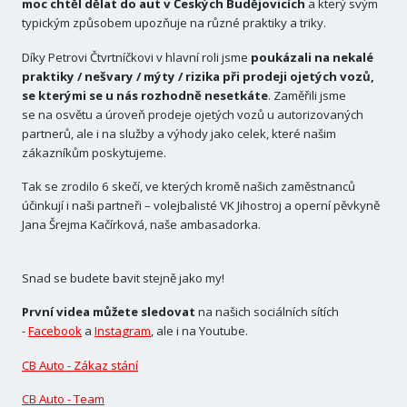
moc chtěl dělat do aut v Českých Budějovicích
a který svým
typickým způsobem upozňuje na různé praktiky a triky.
Díky Petrovi Čtvrtníčkovi v hlavní roli jsme
poukázali na nekalé
praktiky / nešvary / mýty / rizika při prodeji ojetých vozů,
se kterými se u nás rozhodně nesetkáte
. Zaměřili jsme
se na osvětu a úroveň prodeje ojetých vozů u autorizovaných
partnerů, ale i na služby a výhody jako celek, které našim
zákazníkům poskytujeme.
Tak se zrodilo 6 skečí, ve kterých kromě našich zaměstnanců
účinkují i naši partneři – volejbalisté VK Jihostroj a operní pěvkyně
Jana Šrejma Kačírková, naše ambasadorka.
Snad se budete bavit stejně jako my!
První videa můžete sledovat
na našich sociálních sítích
-
Facebook
a
Instagram
, ale i na Youtube.
CB Auto - Zákaz stání
CB Auto - Team