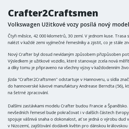
Crafter2Craftsmen
Volkswagen Užitkové vozy posílá nový model 
Čtyři měsíce, 42 000 kilometrů, 30 zemí. V jednom kuse. Trasa s
nalézt v každé zemi vyjímečné řemeslníky a zjistit, co je stále z
Nový Crafter byl dosud nevídaným způsobem přizpůsoben pot
Výsledkem je užitkové vozidlo, které stanovuje zcela nová měřít
a díky tomu je připraveno na všechny výzvy v každodenním živo
Jízda "Crafter2Craftsmen" odstartuje v Hannoveru, u sídla zn
do hannoverské kávové manufaktury Andrease Berndta (56), kter
na šetrné zpracování.
Dalšími zastávkami modelu Crafter budou Francie a Španělsko.
nevšedních řemesel bude pokračovat i v dalších částech Evropy
spojuje vášnivá snaha o dokonalost, ať se jedná o výrobu dud 
v Nizozemí, zajišťování dodávek květin pro dánskou královskou