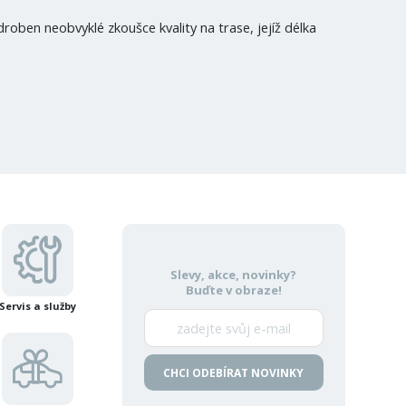
roben neobvyklé zkoušce kvality na trase, jejíž délka
Slevy, akce, novinky?
Buďte v obraze!
Servis a služby
CHCI ODEBÍRAT NOVINKY