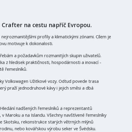
Crafter na cestu napříč Evropou.
 nejrozmanitějšími profily a klimatickými zónami. Cílem je
novu motivuje k dokonalosti.
řebám a požadavkům rozmanitých skupin uživatelů.
ka z hledisek praktičnosti, hospodárnosti a inovací -
tě řemeslníků.
ačky Volkswagen Užitkové vozy. Odtud povede trasa
ý praží jednodruhové kávy i jejich směsi a dbá
 Hledání nadšených řemeslníků a reprezentantů
, v Maroku a na Islandu. Všechny navštívené řemeslníky
ve Skotsku, rekonstrukce starých větrných mlýnů
 rodinu, nebo kovářskou výrobu seker ve Švédsku.