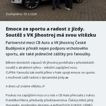
Zveřejněno: 03.3.2026
Emoce ze sportu a radost z jízdy.
Soutěž s VK Jihostroj má svou vítězku
Partnerství mezi CB Auto a VK Jihostroj České
Budějovice přináší nejen podporu vrcholového
sportu, ale také jedinečné zážitky pro fanoušky.
Během domácích zápasů VK Jihostroj probíhala v přestávkách
soutěž o atraktivní výhru – měsíční zapůjčení vozu
CUPRA. Fanoušci tak mohli přímo v hale spojit emoce ze sportu
s možností zažít radost z dynamické jízdy.🚗
A dnes už známe vítězku.🎉
Poukaz na zapůjčení vozu si u nás v CB Auto převzala z rukou
Františka Fišera, předsedy představenstva. Čeká ji měsíc plný
dynamiky, moderního designu a jedinečných jízdních zážitků,