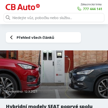
Zákaznická linka:
777 444 141
Přehled všech článků
Zveřejněno: 12.3.2021
Hybridní modely SEAT poprvé spolu