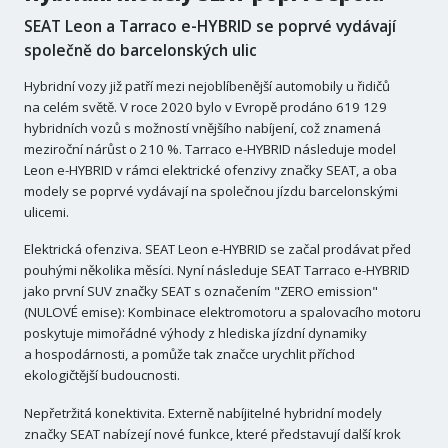
SEAT Leon a Tarraco e-HYBRID se poprvé vydávají
společně do barcelonských ulic
Hybridní vozy již patří mezi nejoblíbenější automobily u řidičů
na celém světě. V roce 2020 bylo v Evropě prodáno 619 129
hybridních vozů s možností vnějšího nabíjení, což znamená
meziroční nárůst o 210 %. Tarraco e-HYBRID následuje model
Leon e-HYBRID v rámci elektrické ofenzivy značky SEAT, a oba
modely se poprvé vydávají na společnou jízdu barcelonskými
ulicemi.
Elektrická ofenziva. SEAT Leon e-HYBRID se začal prodávat před
pouhými několika měsíci. Nyní následuje SEAT Tarraco e-HYBRID
jako první SUV značky SEAT s označením "ZERO emission"
(NULOVÉ emise): Kombinace elektromotoru a spalovacího motoru
poskytuje mimořádné výhody z hlediska jízdní dynamiky
a hospodárnosti, a pomůže tak značce urychlit příchod
ekologičtější budoucnosti.
Nepřetržitá konektivita. Externě nabíjitelné hybridní modely
značky SEAT nabízejí nové funkce, které představují další krok