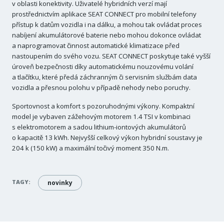
v oblasti konektivity. Uživatelé hybridních verzí mají
prostřednictvím aplikace SEAT CONNECT pro mobilní telefony
přístup k datům vozidla i na dálku, a mohou tak ovládat proces
nabíjení akumulátorové baterie nebo mohou dokonce ovládat
a naprogramovat činnost automatické klimatizace před
nastoupením do svého vozu. SEAT CONNECT poskytuje také vyšší
úroveň bezpečnosti díky automatickému nouzovému volání
a tlačítku, které předá záchranným či servisním službám data
vozidla a přesnou polohu v případě nehody nebo poruchy.
Sportovnost a komfort s pozoruhodnými výkony. Kompaktní
model je vybaven zážehovým motorem 1.4 TSI v kombinaci
s elektromotorem a sadou lithium-iontových akumulátorů
o kapacitě 13 kWh. Nejvyšší celkový výkon hybridní soustavy je
204 k (150 kW) a maximální točivý moment 350 N.m.
TAGY:
novinky