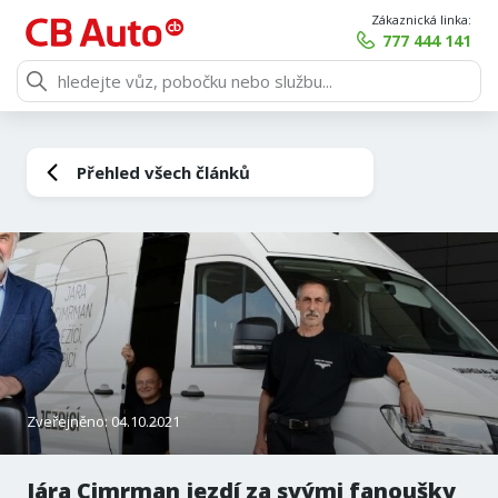
Zákaznická linka:
777 444 141
Přehled všech článků
Zveřejněno: 04.10.2021
Jára Cimrman jezdí za svými fanoušky