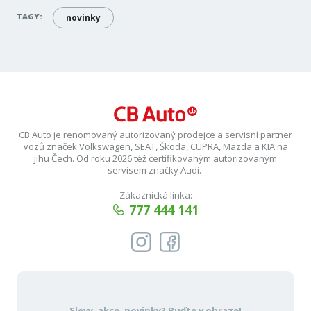
TAGY:
novinky
CB Auto je renomovaný autorizovaný prodejce a servisní partner
vozů značek Volkswagen, SEAT, Škoda, CUPRA, Mazda a KIA na
jihu Čech. Od roku 2026 též certifikovaným autorizovaným
servisem značky Audi.
Zákaznická linka:
777 444 141
Slevy, akce, novinky?
Buďte v obraze!