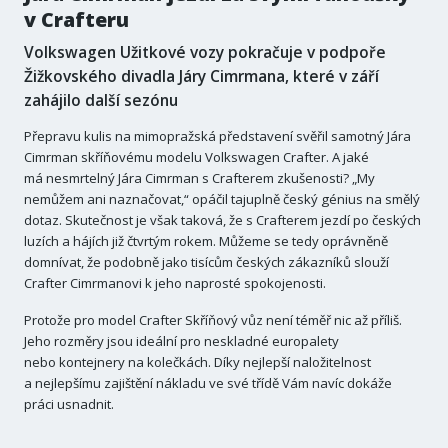
v Crafteru
Volkswagen Užitkové vozy pokračuje v podpoře
Žižkovského divadla Járy Cimrmana, které v září
zahájilo další sezónu
Přepravu kulis na mimopražská představení svěřil samotný Jára
Cimrman skříňovému modelu Volkswagen Crafter. A jaké
má nesmrtelný Jára Cimrman s Crafterem zkušenosti? „My
nemůžem ani naznačovat,“ opáčil tajuplně český génius na smělý
dotaz. Skutečnost je však taková, že s Crafterem jezdí po českých
luzích a hájích již čtvrtým rokem. Můžeme se tedy oprávněně
domnívat, že podobně jako tisícům českých zákazníků slouží
Crafter Cimrmanovi k jeho naprosté spokojenosti.
Protože pro model Crafter Skříňový vůz není téměř nic až příliš.
Jeho rozměry jsou ideální pro neskladné europalety
nebo kontejnery na kolečkách. Díky nejlepší naložitelnost
a nejlepšímu zajištění nákladu ve své třídě Vám navíc dokáže
práci usnadnit.