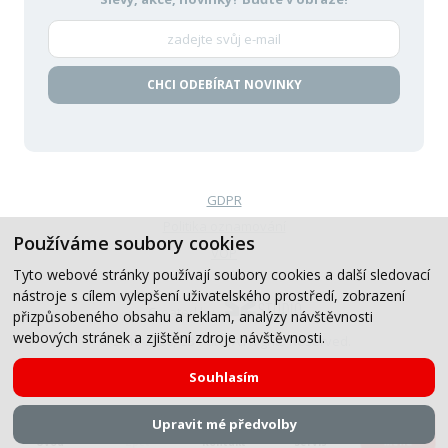
CHCI ODEBÍRAT NOVINKY
GDPR
Politika oznamování
Používáme soubory cookies
VOP
Tyto webové stránky používají soubory cookies a další sledovací
nástroje s cílem vylepšení uživatelského prostředí, zobrazení
Created by
přizpůsobeného obsahu a reklam, analýzy návštěvnosti
webových stránek a zjištění zdroje návštěvnosti.
© 2019-2026, CB Auto, All Rights Reserved.
Souhlasím
Upravit mé předvolby
Menu
Úvod
Zpět
Kontakt
Servis