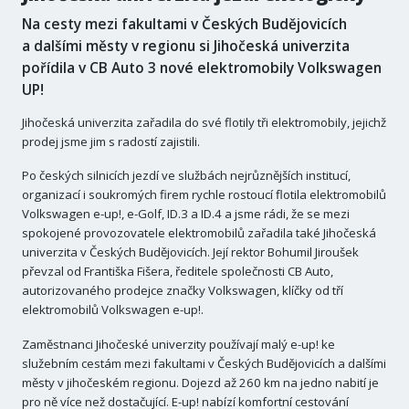
Na cesty mezi fakultami v Českých Budějovicích
a dalšími městy v regionu si Jihočeská univerzita
pořídila v CB Auto 3 nové elektromobily Volkswagen
UP!
Jihočeská univerzita zařadila do své flotily tři elektromobily, jejichž
prodej jsme jim s radostí zajistili.
Po českých silnicích jezdí ve službách nejrůznějších institucí,
organizací i soukromých firem rychle rostoucí flotila elektromobilů
Volkswagen e-up!, e-Golf, ID.3 a ID.4 a jsme rádi, že se mezi
spokojené provozovatele elektromobilů zařadila také Jihočeská
univerzita v Českých Budějovicích. Její rektor Bohumil Jiroušek
převzal od Františka Fišera, ředitele společnosti CB Auto,
autorizovaného prodejce značky Volkswagen, klíčky od tří
elektromobilů Volkswagen e-up!.
Zaměstnanci Jihočeské univerzity používají malý e-up! ke
služebním cestám mezi fakultami v Českých Budějovicích a dalšími
městy v jihočeském regionu. Dojezd až 260 km na jedno nabití je
pro ně více než dostačující. E-up! nabízí komfortní cestování