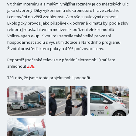
v tichém interiéru a s malými vnějšími rozměry je do městských ulic
jako stvořený. Díky výkonnému elektromotoru hravě zvládne
i cestování na větší vzdálenosti. A to vše s nulovými emisemi.
Ekologický provoz jako příspěvek k ochraně klimatu byl podle slov
rektora Jirouška hlavním motivem k pořízení elektromobilů
Volkswagen e-up!. Svou roli sehrála také velká provozní
hospodárnost spolu s využitím dotace z Národního programu
Životní prostředí, která pokryla 40% pořizovací ceny.
Reportáž Jihočeské televize z předání eletromobilů můžete
zhlédnout
ZDE.
Těší nás, že jsme tento projekt mohli podpořit.