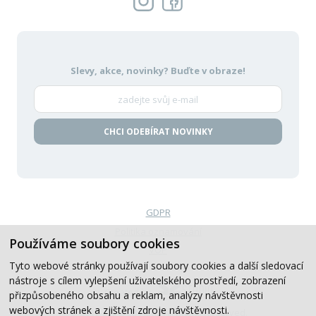
Slevy, akce, novinky?
Buďte v obraze!
CHCI ODEBÍRAT NOVINKY
GDPR
Politika oznamování
Používáme soubory cookies
VOP
Tyto webové stránky používají soubory cookies a další sledovací
nástroje s cílem vylepšení uživatelského prostředí, zobrazení
Created by
přizpůsobeného obsahu a reklam, analýzy návštěvnosti
webových stránek a zjištění zdroje návštěvnosti.
© 2019-2026, CB Auto, All Rights Reserved.