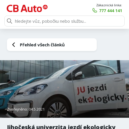
Zákaznická linka:
777 444 141
Přehled všech článků
Zveřejněno: 04.5.2021
Jihočeská univerzita jezdí ekologicky