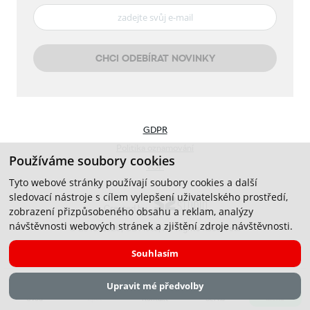
CHCI ODEBÍRAT NOVINKY
GDPR
Politika oznamování
Používáme soubory cookies
VOP
Tyto webové stránky používají soubory cookies a další
sledovací nástroje s cílem vylepšení uživatelského prostředí,
Created by
zobrazení přizpůsobeného obsahu a reklam, analýzy
návštěvnosti webových stránek a zjištění zdroje návštěvnosti.
© 2019-2026, CB Auto, All Rights Reserved.
Souhlasím
Upravit mé předvolby
Menu
Úvod
Zpět
Kontakt
Servis