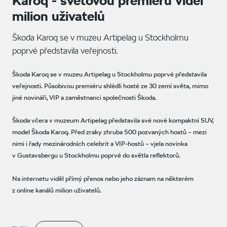
Karoq - světovou premiéru viděl
milion uživatelů
Škoda Karoq se v muzeu Artipelag u Stockholmu
poprvé představila veřejnosti.
Škoda Karoq se v muzeu Artipelag u Stockholmu poprvé představila
veřejnosti. Působivou premiéru shlédli hosté ze 30 zemí světa, mimo
jiné novináři, VIP a zaměstnanci společnosti Škoda.
​Škoda včera v muzeum Artipelag představila své nové kompaktní SUV,
model Škoda Karoq. Před zraky zhruba 500 pozvaných hostů – mezi
nimi i řady mezinárodních celebrit a VIP-hostů – vjela novinka
v Gustavsbergu u Stockholmu poprvé do světla reflektorů.
Na internetu viděl přímý přenos nebo jeho záznam na některém
z online kanálů milion uživatelů.