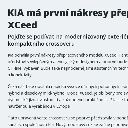
KIA má první nákresy př
XCeed
Pojďte se podívat na modernizovaný exteriér
kompaktního crossoveru
Kia odhalila první nákresy přepracovaného modelu XCeed. Ten
představí s vylepšeným a energickým designem a poprvé bude k
GT-line. Vybaven Bude také nejmodernějšími asistenčními tech
a konektivity.
Čeká nás také obsáhlá nabídka vysoce účinných pohonných jed
hybrid a dieselový mild-hybrid. Model XCeed, je oblíbený pro 
dynamické jízdní vlastnosti a každodenní praktičnost. Stal se t
navrženou a vyráběnou v Evropě.
Tato upravená verze crossoveru se poprvé představila v pondělí
kanálech společnosti Kia. Nový modelový rok se začne prodávat 