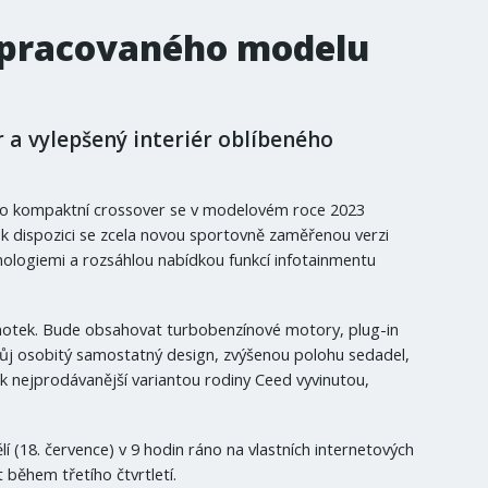
epracovaného modelu
 a vylepšený interiér oblíbeného
to kompaktní crossover se v modelovém roce 2023
 dispozici se zcela novou sportovně zaměřenou verzi
nologiemi a rozsáhlou nabídkou funkcí infotainmentu
notek. Bude obsahovat turbobenzínové motory, plug-in
svůj osobitý samostatný design, zvýšenou polohu sedadel,
ak nejprodávanější variantou rodiny Ceed vyvinutou,
 (18. července) v 9 hodin ráno na vlastních internetových
během třetího čtvrtletí.