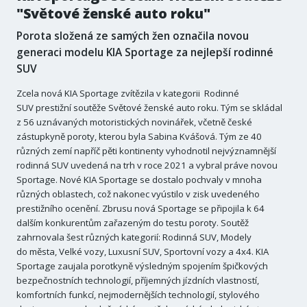
"Světové ženské auto roku"
Porota složená ze samých žen označila novou
generaci modelu KIA Sportage za nejlepší rodinné
SUV
Zcela nová KIA Sportage zvítězila v kategorii Rodinné
SUV prestižní soutěže Světové ženské auto roku. Tým se skládal
z 56 uznávaných motoristických novinářek, včetně české
zástupkyně poroty, kterou byla Sabina Kvášová. Tým ze 40
různých zemí napříč pěti kontinenty vyhodnotil nejvýznamnější
rodinná SUV uvedená na trh v roce 2021 a vybral práve novou
Sportage. Nové KIA Sportage se dostalo pochvaly v mnoha
různých oblastech, což nakonec vyústilo v zisk uvedeného
prestižního ocenění. Zbrusu nová Sportage se připojila k 64
dalším konkurentům zařazeným do testu poroty. Soutěž
zahrnovala šest různých kategorií: Rodinná SUV, Modely
do města, Velké vozy, Luxusní SUV, Sportovní vozy a 4x4. KIA
Sportage zaujala porotkyně výsledným spojením špičkových
bezpečnostních technologií, příjemných jízdních vlastností,
komfortních funkcí, nejmodernějších technologií, stylového