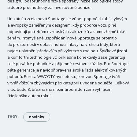
designu, pozoruhodně nízké spotřeby, nízké ekologické stopy
a dobré protihodnoty za investované peníze.
Unikátní a zcela nová Sportage se vůbec poprvé chlubí stylovým
a evropsky zaměřeným designem, kdy proporce vozu plně
odpovídají potřebám evropských zákazníků a samozřejmě také
ženám. Promyšlené uspořádání nové Sportage se promítlo
do prostornosti v oblasti nohou i hlavy na vrcholu třídy, která
najde uplatnění především při výletech s rodinou. Špičkové jízdní
a komfortní technologie vč. příkladné konektivity zase garantují
celé posádce pohodlné a příjemné cestovní zážitky. Pro Sportage
páté generace je navíc připravena široká řada elektrifikovaných
pohonů. Porota WWCOTY nyní otestuje novou Sportage tváří
v tvář vítězům zbývajících pěti kategorií uvedené soutěže. Celkový
vítěz bude 8. března (na mezinárodní den žen) vyhlášen
"Nejlepším autem roku".
TAGY:
novinky