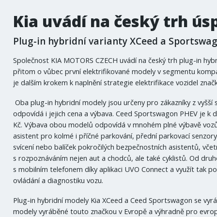
Kia uvádí na český trh ús
Plug-in hybridní varianty XCeed a Sportswag
Společnost KIA MOTORS CZECH uvádí na český trh plug-in hybr
přitom o vůbec první elektrifikované modely v segmentu kompak
je dalším krokem k naplnění strategie elektrifikace vozidel značk
Oba plug-in hybridní modely jsou určeny pro zákazníky z vyšší
odpovídá i jejich cena a výbava. Ceed Sportswagon PHEV je k 
Kč. Výbava obou modelů odpovídá v mnohém plné výbavě vozů z v
asistent pro kolmé i příčné parkování, přední parkovací senzory
svícení nebo balíček pokročilých bezpečnostních asistentů, v
s rozpoznáváním nejen aut a chodců, ale také cyklistů. Od dru
s mobilním telefonem díky aplikaci UVO Connect a využít tak p
ovládání a diagnostiku vozu.
Plug-in hybridní modely Kia XCeed a Ceed Sportswagon se vyrábí
modely vyráběné touto značkou v Evropě a výhradně pro evrops