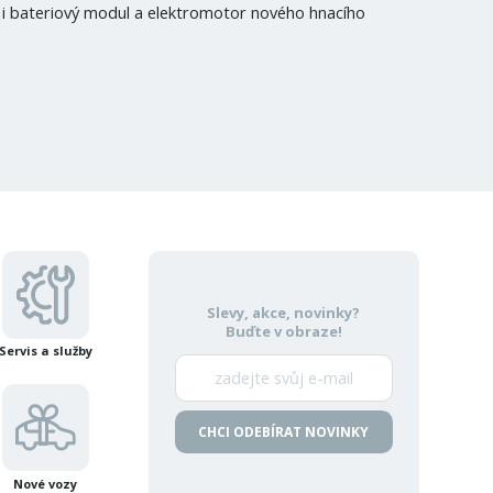
í i bateriový modul a elektromotor nového hnacího
Slevy, akce, novinky?
Buďte v obraze!
Servis a služby
CHCI ODEBÍRAT NOVINKY
Nové vozy