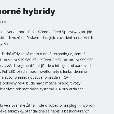
porné hybridy
on.
idní verze modelů Kia XCeed a Ceed Sporstwagon. Jde
tních vozů na českém trhu. Jejich uvedení na český trh
y Kia.
 střední třídy se zájmem o nové technologie, čemuž
dispozici za 949 980 Kč a XCeed PHEV potom za 999 980
yšších segmentů, ať již jde o inteligentní parkovací
, Full LED přední i zadní světlomety s funkcí denního
četně autonomního nouzového brzdění FCA
hé poloviny roku bude navíc možné propojit vozy
okročilých telematických systémů KIA pro vzdálené
 ve slovenské Žilině – jde o vůbec první plug-in hybridní
ké zákazníky. Standardně se nabízí s bezkonkurenční