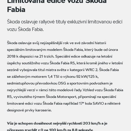
Limitovaná edice vozu Škoda
Fabia
Škoda oslavuje rallyové tituly exkluzivní limitovanou edicí
vozu Škoda Fabia.
Škoda oslavuje svůj nejúspěšnější rok ve své závodní historii
speciálním limitovaným modelem Škoda Fabia, který bude od února
2018 k dispozici na 21 trzích. Speciální edice odkazuje na letošní
úspěchy soutěžního vozu Škoda Fabia R5, která kromě jiného v letošní
sezóně vybojovala titul mistra světa v kategorii WRC 2. Škoda Fabia
se zážehovým motorem 1,4 TSI o výkonu 92 kW/125 k,
sedmistupňovou převodovkou DSG a sportovním podvozkem je
nejrychlejší verzí v rámci této modelové řady. Vzhled vozu Škoda Fabia
R5, vyvinutého týmem Škoda Motorsport, připomínají na speciální
limitované edici vozu Škoda Fabia například 17“ kola SAVIO a některé
designové prvky karoserie.
Vůz je schopen dosáhnout nejvyšší rychlosti 203 km/h a je
připraven zrychlit z 0 na 100 km/h za 8,8 sekundy.