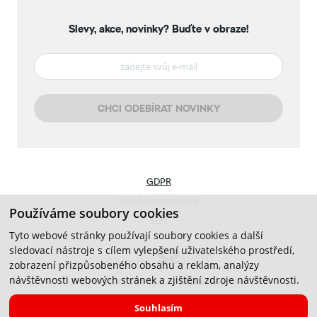
Slevy, akce, novinky?
Buďte v obraze!
CHCI ODEBÍRAT NOVINKY
GDPR
Politika oznamování
Používáme soubory cookies
VOP
Tyto webové stránky používají soubory cookies a další
sledovací nástroje s cílem vylepšení uživatelského prostředí,
Created by
zobrazení přizpůsobeného obsahu a reklam, analýzy
návštěvnosti webových stránek a zjištění zdroje návštěvnosti.
© 2019-2026, CB Auto, All Rights Reserved.
Souhlasím