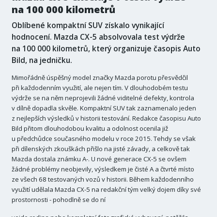
na 100 000 kilometrů
Oblíbené kompaktní SUV získalo vynikající
hodnocení. Mazda CX-5 absolvovala test výdrže
na 100 000 kilometrů, který organizuje časopis Auto
Bild, na jedničku.
Mimořádně úspěšný model značky Mazda porotu přesvědčil
při každodenním využití, ale nejen tím. V dlouhodobém testu
výdrže se na něm neprojevili žádné viditelné defekty, kontrola
v dílně dopadla skvěle. Kompaktní SUV tak zaznamenalo jeden
z nejlepších výsledků v historii testování. Redakce časopisu Auto
Bild přitom dlouhodobou kvalitu a odolnost ocenila již
u předchůdce současného modelu v roce 2015. Tehdy se však
při dílenských zkouškách přišlo na jisté závady, a celkově tak
Mazda dostala známku A-. U nové generace CX-5 se ovšem
žádné problémy neobjevily, výsledkem je čisté A a čtvrté místo
ze všech 68 testovaných vozů v historii. Během každodenního
využití udělala Mazda CX-5 na redakční tým velký dojem díky své
prostornosti - pohodlně se do ní