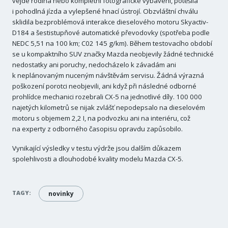
vejde rodina nebo kompletní fotografické vybavení, potěšila
i pohodlná jízda a vylepšené hnací ústrojí. Obzvláštní chválu
sklidila bezproblémová interakce dieselového motoru Skyactiv-
D184 a šestistupňové automatické převodovky (spotřeba podle
NEDC 5,51 na 100 km; C02 145 g/km). Během testovacího období
se u kompaktního SUV značky Mazda neobjevily žádné technické
nedostatky ani poruchy, nedocházelo k závadám ani
k neplánovaným nuceným návštěvám servisu. Žádná výrazná
poškození porotci neobjevili, ani když při následné odborné
prohlídce mechanici rozebrali CX-5 na jednotlivé díly. 100 000
najetých kilometrů se nijak zvlášť nepodepsalo na dieselovém
motoru s objemem 2,2 I, na podvozku ani na interiéru, což
na experty z odborného časopisu opravdu zapůsobilo.
Vynikající výsledky v testu výdrže jsou dalším důkazem
spolehlivosti a dlouhodobé kvality modelu Mazda CX-5.
TAGY:
novinky