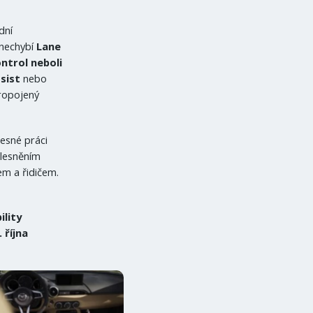
dní
 nechybí
Lane
ontrol neboli
ssist
nebo
ropojený
esné práci
ělesněním
em a řidičem.
lity
 října