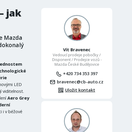
– jak
je Mazda
t dokonalý
Vít Bravenec
Vedoucí prodeje pobočky /
Disponent / Prodejce vozů -
 přednostem
Mazda České Budějovice
echnologické
+420 734 353 397
érie
bravenec@cb-auto.cz
 novými LED
Uložit kontakt
 viditelnost.
dení
Aero Grey
derní
i i v béžové