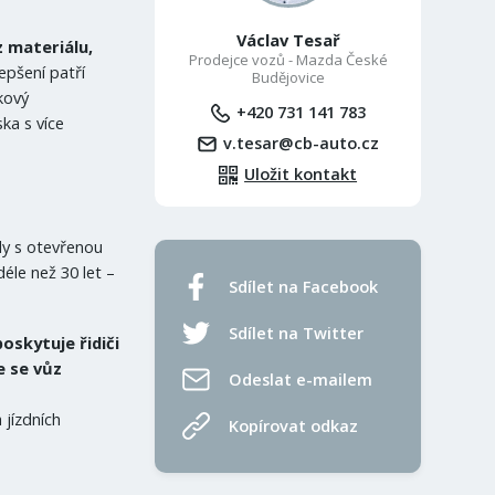
Václav Tesař
z materiálu,
Prodejce vozů - Mazda České
epšení patří
Budějovice
kový
+420 731 141 783
ska s více
v.tesar@cb-auto.cz
Uložit kontakt
dy s otevřenou
déle než 30 let –
Sdílet na Facebook
Sdílet na Twitter
oskytuje řidiči
e se vůz
Odeslat e-mailem
jízdních
Kopírovat odkaz