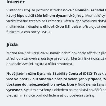
Interiér
V interiéru stojí za pozornost třeba
nové čalounění sedadel 
který lépe udrží tělo během dynamické jízdy.
Mezi další vyl
vnitřní zpětné zrcátko bez rámečku, větší a lépe vybavený doty
multimediální
displej s úhlopříčkou 8,8 palce
, přístrojová de
funkcemi a dva porty USB-C.
Jízda
Mazda MX-5 ve verzi 2024 i nadále nabízí dokonalý zážitek z jíz
střechou a zároveň si udržuje přednosti, kterými láká řidiče už 
dokonalé vyvážní, agilita a nízká hmotnost.
Nový jízdní režim Dynamic Stability Control (DSC)-Track p
více volnosti – automatika přebírá velení jen v případě, ž
dostane do nebezpečného smyku, který řidič nemá šanci
vyrovnat.
Systém navržený s ohledem na množství nováčků na 
okruzích má řidiče pod dohledem až do poslední vteřiny.