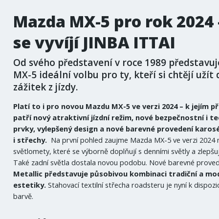
Mazda MX-5 pro rok 2024 
se vyvíjí JINBA ITTAI
Od svého představení v roce 1989 představu
MX-5 ideální volbu pro ty, kteří si chtějí uží
zážitek z jízdy.
Platí to i pro novou Mazdu MX-5 ve verzi 2024 – k jejím
patří nový atraktivní jízdní režim, nové bezpečnostní i t
prvky, vylepšený design a nové barevné provedení karos
i střechy.
Na první pohled zaujme Mazda MX-5 ve verzi 2024
světlomety, které se výborně doplňují s denními světly a zlepšují
Také zadní světla dostala novou podobu. Nové barevné prove
Metallic představuje působivou kombinaci tradiční a mo
estetiky.
Stahovací textilní střecha roadsteru je nyní k dispozic
barvě.