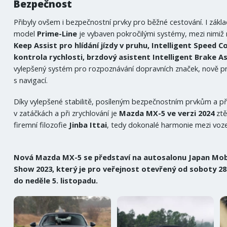
Bezpečnost
Přibyly ovšem i bezpečnostní prvky pro běžné cestování. I zákla
model
Prime-Line
je vybaven pokročilými systémy, mezi nimiž
Keep Assist pro hlídání jízdy v pruhu, Intelligent Speed C
kontrola rychlosti, brzdový asistent Intelligent Brake A
vylepšený systém pro rozpoznávání dopravních značek, nově p
s navigací.
Díky vylepšené stabilitě, posíleným bezpečnostním prvkům a př
v zatáčkách a při zrychlování je
Mazda MX-5 ve verzi 2024
zt
firemní filozofie
Jinba Ittai
, tedy dokonalé harmonie mezi voz
Nová Mazda MX-5 se představí na autosalonu Japan Mobi
Show 2023, který je pro veřejnost otevřený od soboty 28.
do neděle 5. listopadu.