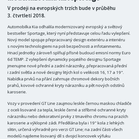
V prodeji na evropských trzích bude v průběhu
3. čtvrtletí 2018.
Automobilka Kia odhalila modernizovaný evropský a světový
bestseller Sportage, který nyní představuje celou řadu vylepšení.
Nový model spojuje přepracovaný design exteriéru a interiéru
s novými technologiemi na poli bezpečnosti a infotainmentu.
Hnací jednotky zároveň splňují přísné budoucí emisní normy Euro
6d TEMP. Z vylepšení dynamicky pojatého designu Sportage
jmenujme nové přední a zadní nárazníky, přepracovaná přední
i zadní světla a nové designy litých kol o velikosti 16, 17 a 19".
Nabídka prvků na přání zahrnuje chromové dekory bočních
prahů, kovové ochranné kryty nárazníku a pět nových odstínů
karoserie.
Vozy v provedení GT Line zaujmou leskle černou maskou chladiče
z oceli lisované za tepla, leskle černé a stříbrné ochranné kryty
nárazníku nebo dekorativní prvky z tmavého chromu na prazích
karoserie a výklopné zádi. Předělána byla i 19" kola z lehkých
slitin, určená výhradně pro verzi GT Line; na zadní části všech
modelů najdeme lisovaný díl s dvojicí koncovek výfuku