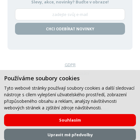
Slevy, akce, novinky?
Buďte v obraze!
CHCI ODEBÍRAT NOVINKY
GDPR
Politika oznamování
Používáme soubory cookies
VOP
Tyto webové stránky používají soubory cookies a další sledovací
nástroje s cílem vylepšení uživatelského prostředí, zobrazení
Created by
přizpůsobeného obsahu a reklam, analýzy návštěvnosti
webových stránek a zjištění zdroje návštěvnosti.
© 2019-2026, CB Auto, All Rights Reserved.
Souhlasím
Upravit mé předvolby