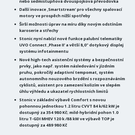
nebo sedmistupňová dvouspojková převodovka
Další inovace ‚Smartstream‘ pro všechny spalovací
motory ve prospěch nižší spotřeby
Širší možnosti úprav na míru díky novým odstínům
karoserie a střechy
Stonic nyní nabízí nové funkce palubní telematiky
UVO Connect ‚Phase II‘ a větší 8,0" dotykový displej
systému infotainmentu
Nové high-tech asistenční systémy a bezpečnostní
prvky, jako např. systém následování v jízdním
pruhu, pokročilý adaptivní tempomat, systém
autonomního nouzového brzdění s rozpoznáváním
cyklistů, asistent pro zamezení kolizím ve slepém
úhlu výhledu a ukazatel rychlostních limitů
Stonic v základní výbavě Comfort s novou
pohonnou jednotkou 1.2 litru CVVT 84 k/62 kW je
dostupný za 354 980 Kč; mild-hybridní pohon 1.0
litru T-GDI MHEV 120 k /88 kW ve výbavě TOP je
dostupný za 489 980 Kč