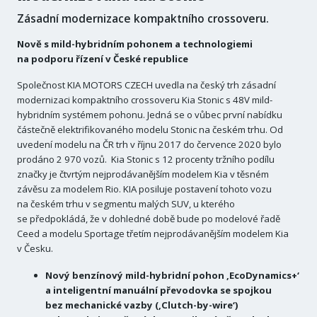
Zásadní modernizace kompaktního crossoveru.
Nově s mild-hybridním pohonem a technologiemi
na podporu řízení v České republice
Společnost KIA MOTORS CZECH uvedla na český trh zásadní
modernizaci kompaktního crossoveru Kia Stonic s 48V mild-
hybridním systémem pohonu. Jedná se o vůbec první nabídku
částečně elektrifikovaného modelu Stonic na českém trhu. Od
uvedení modelu na ČR trh v říjnu 2017 do července 2020 bylo
prodáno 2 970 vozů. Kia Stonic s 12 procenty tržního podílu
značky je čtvrtým nejprodávanějším modelem Kia v těsném
závěsu za modelem Rio. KIA posiluje postavení tohoto vozu
na českém trhu v segmentu malých SUV, u kterého
se předpokládá, že v dohledné době bude po modelové řadě
Ceed a modelu Sportage třetím nejprodávanějším modelem Kia
v Česku.
Nový benzínový mild-hybridní pohon ‚EcoDynamics+‘
a inteligentní manuální převodovka se spojkou
bez mechanické vazby (‚Clutch-by-wire‘)