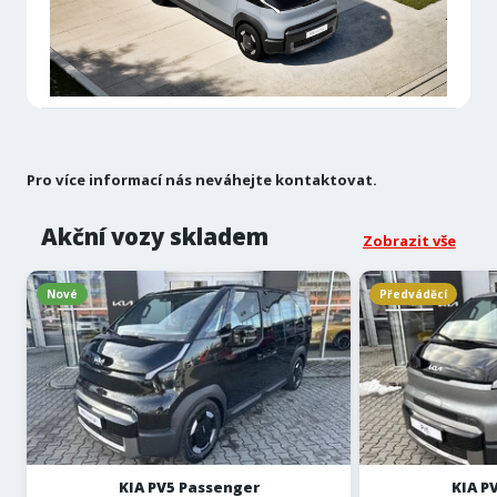
Pro více informací nás neváhejte
kontaktovat
.
Akční vozy skladem
Zobrazit vše
Nové
Předváděcí
KIA PV5 Passenger
KIA P