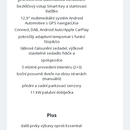
bezklíčový vstup Smart Key a startovací
tlačítko
12,9" multimediální systém Android
Automotive s GPS navigací,Kia
Connect, DAB, Android Auto/Apple CarPlay
pokročilý adaptivní tempomat s funkcí
Stop&Go
látkové čalounění sedadel, výškově
stavitelné sedadlo řidiče a
spolujezdce
5 místné provedení interiéru (2+3)
boční posuvné dveře na obou stranách
(manuální)
přední a zadní parkovací senzory
11 kW palubní dobíječka
Plus
další prvky výbavy oproti Essential: