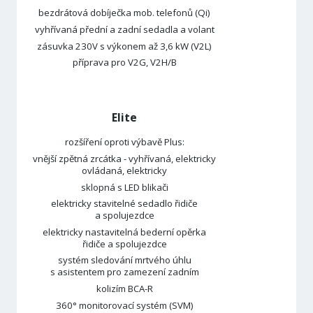
bezdrátová dobíječka mob. telefonů (Qi)
vyhřívaná přední a zadní sedadla a volant
zásuvka 230V s výkonem až 3,6 kW (V2L)
příprava pro V2G, V2H/B
Elite
rozšíření oproti výbavě Plus:
vnější zpětná zrcátka - vyhřívaná, elektricky
ovládaná, elektricky
sklopná s LED blikači
elektricky stavitelné sedadlo řidiče
a spolujezdce
elektricky nastavitelná bederní opěrka
řidiče a spolujezdce
systém sledování mrtvého úhlu
s asistentem pro zamezení zadním
kolizím BCA-R
360° monitorovací systém (SVM)