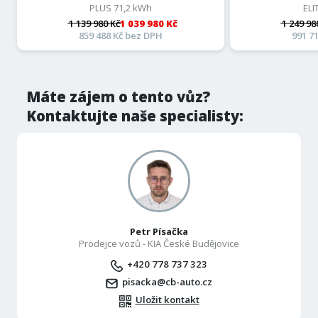
PLUS 71,2 kWh
ELI
1 139 980 Kč
1 039 980 Kč
1 249 98
859 488 Kč bez DPH
991 7
Máte zájem o tento vůz?
Kontaktujte naše specialisty:
Petr Písačka
Prodejce vozů - KIA České Budějovice
+420 778 737 323
pisacka@cb-auto.cz
Uložit kontakt