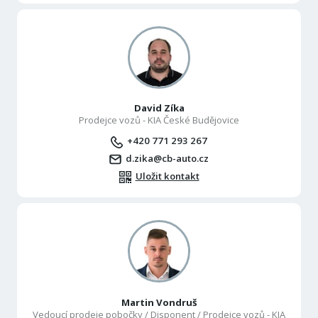
David Zíka
Prodejce vozů - KIA České Budějovice
+420 771 293 267
d.zika@cb-auto.cz
Uložit kontakt
Martin Vondruš
Vedoucí prodeje pobočky / Disponent / Prodejce vozů - KIA