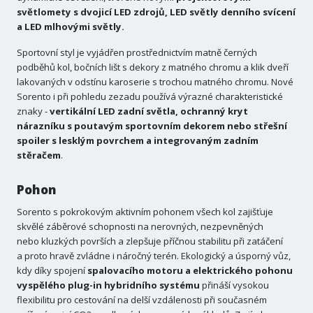
světlomety s dvojicí LED zdrojů, LED světly denního svícení
a LED mlhovými světly.
Sportovní styl je vyjádřen prostřednictvím matně černých
podběhů kol, bočních lišt s dekory z matného chromu a klik dveří
lakovaných v odstínu karoserie s trochou matného chromu. Nové
Sorento i při pohledu zezadu používá výrazné charakteristické
znaky -
vertikální LED zadní světla, ochranný kryt
nárazníku s poutavým sportovním dekorem nebo střešní
spoiler s lesklým povrchem a integrovaným zadním
stěračem
.
Pohon
Sorento s pokrokovým aktivním pohonem všech kol zajišťuje
skvělé záběrové schopnosti na nerovných, nezpevněných
nebo kluzkých površích a zlepšuje příčnou stabilitu při zatáčení
a proto hravě zvládne i náročný terén. Ekologický a úsporný vůz,
kdy díky spojení
spalovacího motoru a elektrického pohonu
vyspělého plug-in hybridního systému
přináší vysokou
flexibilitu pro cestování na delší vzdálenosti při současném