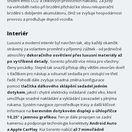
snížení emisí CO2 a celkových provozních nákladů. Za jízdy
na volnoběh nebo při brzdění přichází ke slovu rekuperační
brzdění s dobíjením akumulátoru, čímž se zvyšuje hospodárnost
provozu a prodlužuje dojezd vozidla.
Interiér
Luxusní a moderní interiér byl navržen tak, aby každý okamžik
strávený za volantem proměnil v příjemný zážitek - od jedinečné
atmosféry
dekoračního osvětlení přes luxusní materiály až
po vytříbené detaily.
Sorento přináší více místa pro všechny
členy posádky. Stejně tak snazší přístup díky větším otvorům dveří
s tlačítkem pro nástup a odsunutí sedadla pro cestující ve třetí
řadě. Pohodlí dále zvyšuje snadná změna konfigurace
pomocí
tlačítka dálkového sklápění sedadel jedním
dotykem
, jakož i chytré elektricky ovládané zadní víko, které
umožňuje snadné nakládání a vykládání zavazadel s plnýma
rukama. Systém navigace zprostředkuje trasy a další klíčové
informace na
barevném dotykovém displeji o úhlopříčce
10,25" s jemnou grafikou
. Ten je dále propojen se zadní
kamerou a podporuje technologie konektivity
Android Auto
a Apple CarPlay
. Kia Sorento nabízí
až 7 mimořádně