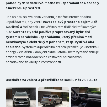
pohodlných sedadel vč. možnosti uspořádání se 6 sedadly
s mezerou uprostřed.
Bez ohledu na zvolenou variantu je možné interiér snadno
uspořádat tak, aby vznikl
zavazadlový prostor o objemu až
809 litrů a
řadí se tak k největším v této třídě elektrifikovaných
SUV.
Sorento Hybrid používá propracovaný hybridní
systém s paralelním uspořádáním, který přepíná mezi
benzínovým a elektrickým pohonem, resp. využívá oba
společně.
Systém rekuperačního brzdění proměňuje kinetickou
energii v elektřinu k dobíjení akumulátoru. Tímto výrazně snižuje
emise v rámci každodenního cestování při zachování
požadované flexibility a všestrannosti.
Usedněte za volant a přesvědčte se sami u nás v CB Auto.