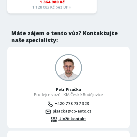
1 364 980 Kč
1 128 083 Kč bez DPH
Máte zájem o tento vůz? Kontaktujte
naše specialisty:
Petr Písačka
Prodejce vozů - KIA České Budějovice
+420 778 737 323
pisacka@cb-auto.cz
Uložit kontakt