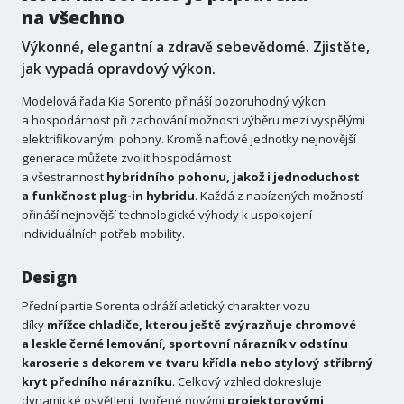
na všechno
Výkonné, elegantní a zdravě sebevědomé. Zjistěte,
jak vypadá opravdový výkon.
Modelová řada Kia Sorento přináší pozoruhodný výkon
a hospodárnost při zachování možnosti výběru mezi vyspělými
elektrifikovanými pohony. Kromě naftové jednotky nejnovější
generace můžete zvolit hospodárnost
a všestrannost
hybridního pohonu, jakož i jednoduchost
a funkčnost plug-in hybridu
. Každá z nabízených možností
přináší nejnovější technologické výhody k uspokojení
individuálních potřeb mobility.
Design
Přední partie Sorenta odráží atletický charakter vozu
díky
mřížce chladiče, kterou ještě zvýrazňuje chromové
a leskle černé lemování, sportovní nárazník v odstínu
karoserie s dekorem ve tvaru křídla nebo stylový stříbrný
kryt předního nárazníku
. Celkový vzhled dokresluje
dynamické osvětlení, tvořené novými
projektorovými